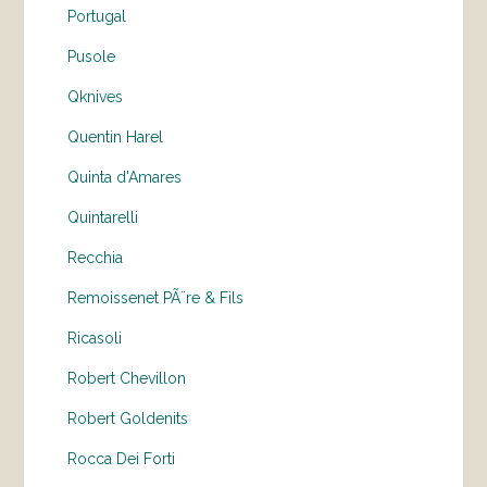
Portugal
Pusole
Qknives
Quentin Harel
Quinta d'Amares
Quintarelli
Recchia
Remoissenet PÃ¨re & Fils
Ricasoli
Robert Chevillon
Robert Goldenits
Rocca Dei Forti