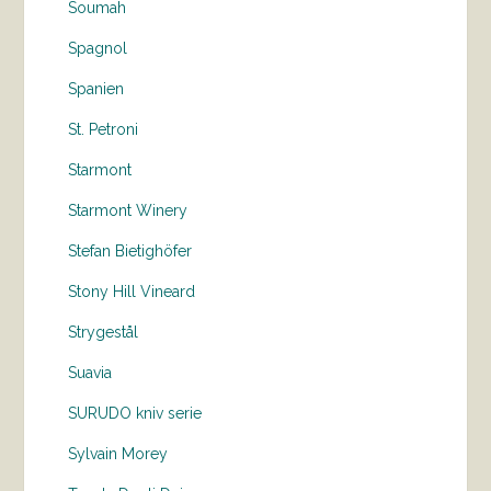
Soumah
Spagnol
Spanien
St. Petroni
Starmont
Starmont Winery
Stefan Bietighöfer
Stony Hill Vineard
Strygestål
Suavia
SURUDO kniv serie
Sylvain Morey