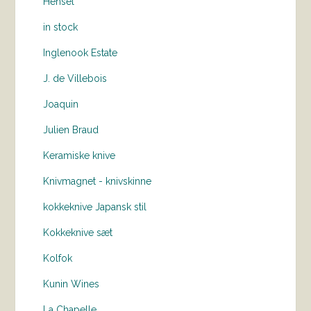
Hensel
in stock
Inglenook Estate
J. de Villebois
Joaquin
Julien Braud
Keramiske knive
Knivmagnet - knivskinne
kokkeknive Japansk stil
Kokkeknive sæt
Kolfok
Kunin Wines
La Chapelle