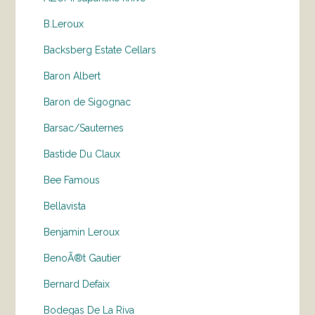
B.Leroux
Backsberg Estate Cellars
Baron Albert
Baron de Sigognac
Barsac/Sauternes
Bastide Du Claux
Bee Famous
Bellavista
Benjamin Leroux
BenoÃ®t Gautier
Bernard Defaix
Bodegas De La Riva