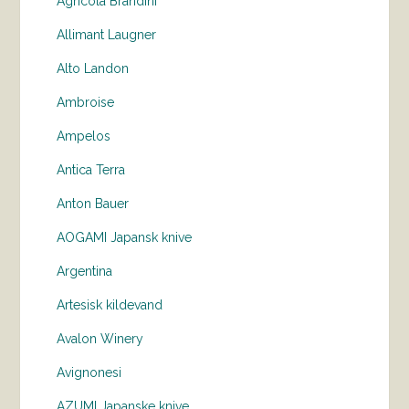
Agricola Brandini
Allimant Laugner
Alto Landon
Ambroise
Ampelos
Antica Terra
Anton Bauer
AOGAMI Japansk knive
Argentina
Artesisk kildevand
Avalon Winery
Avignonesi
AZUMI Japanske knive