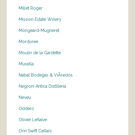
Millet Roger
Mission Estate Winery
Mongeard-Mugneret
Mordoree
Moulin de la Gardette
Musella
Nabal Bodegas & ViÃ±edos
Negroni Antica Distilleria
Neveu
Oddero
Olivier Leflaive
Orin Swift Cellars