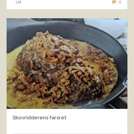
Let
0
Skovridderens farsret