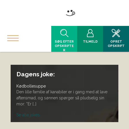
SØG EFTER
TILMELD
OPRET
OPSKRIFTE
OPSKRIFT
R
Dagens joke:
Kødbollesuppe
Den lille familie af kanabiler er i gang med at lave
aftensmad, og sønnen spørger så pludselig sin
mor: ”Er […]
Se alle jokes