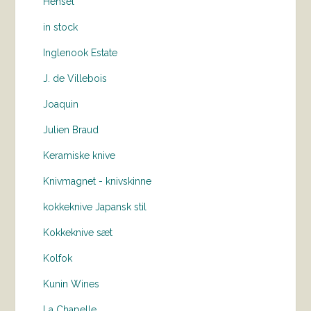
Hensel
in stock
Inglenook Estate
J. de Villebois
Joaquin
Julien Braud
Keramiske knive
Knivmagnet - knivskinne
kokkeknive Japansk stil
Kokkeknive sæt
Kolfok
Kunin Wines
La Chapelle