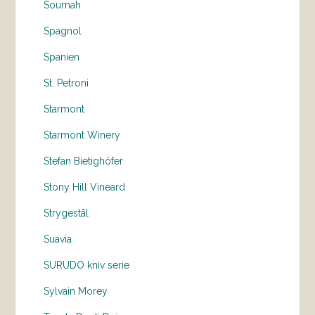
Soumah
Spagnol
Spanien
St. Petroni
Starmont
Starmont Winery
Stefan Bietighöfer
Stony Hill Vineard
Strygestål
Suavia
SURUDO kniv serie
Sylvain Morey