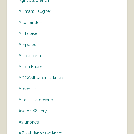
Agricola Brandini
Allimant Laugner
Alto Landon
Ambroise
Ampelos
Antica Terra
Anton Bauer
AOGAMI Japansk knive
Argentina
Artesisk kildevand
Avalon Winery
Avignonesi
AZUMI Japanske knive