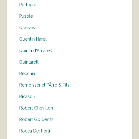
Portugal
Pusole
Qknives
Quentin Harel
Quinta d'Amares
Quintarelli
Recchia
Remoissenet PÃ¨re & Fils
Ricasoli
Robert Chevillon
Robert Goldenits
Rocca Dei Forti