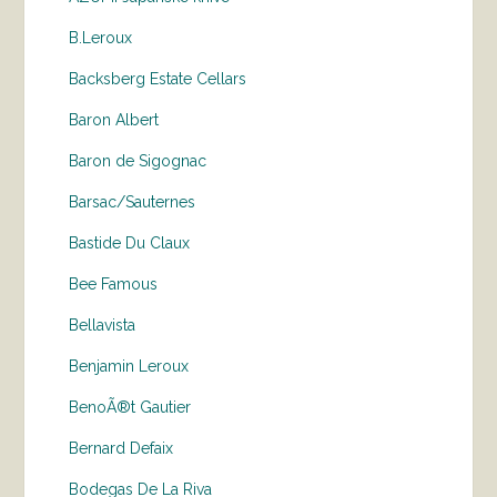
B.Leroux
Backsberg Estate Cellars
Baron Albert
Baron de Sigognac
Barsac/Sauternes
Bastide Du Claux
Bee Famous
Bellavista
Benjamin Leroux
BenoÃ®t Gautier
Bernard Defaix
Bodegas De La Riva