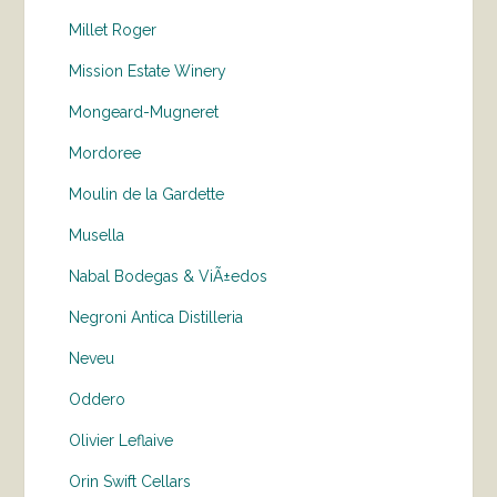
Millet Roger
Mission Estate Winery
Mongeard-Mugneret
Mordoree
Moulin de la Gardette
Musella
Nabal Bodegas & ViÃ±edos
Negroni Antica Distilleria
Neveu
Oddero
Olivier Leflaive
Orin Swift Cellars