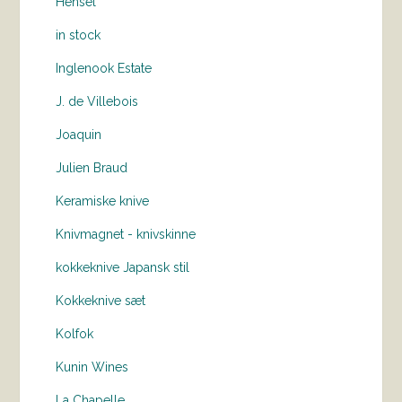
Hensel
in stock
Inglenook Estate
J. de Villebois
Joaquin
Julien Braud
Keramiske knive
Knivmagnet - knivskinne
kokkeknive Japansk stil
Kokkeknive sæt
Kolfok
Kunin Wines
La Chapelle