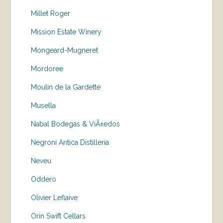
Millet Roger
Mission Estate Winery
Mongeard-Mugneret
Mordoree
Moulin de la Gardette
Musella
Nabal Bodegas & ViÃ±edos
Negroni Antica Distilleria
Neveu
Oddero
Olivier Leflaive
Orin Swift Cellars