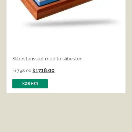
Slibestenssæt med to slibesten
Den
Den
kr.
718.00
kr.
798.00
oprindelige
aktuelle
KØB HER
pris
pris
var:
er:
kr.798.00.
kr.718.00.