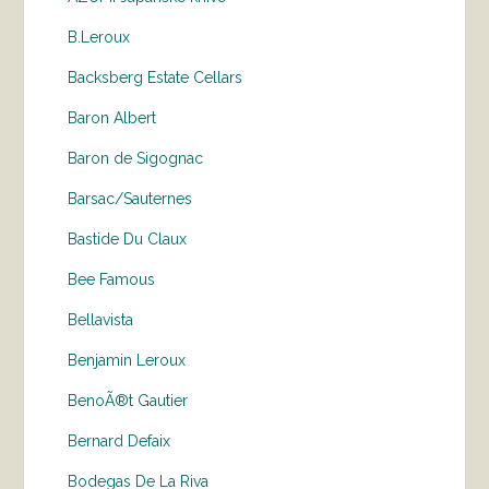
B.Leroux
Backsberg Estate Cellars
Baron Albert
Baron de Sigognac
Barsac/Sauternes
Bastide Du Claux
Bee Famous
Bellavista
Benjamin Leroux
BenoÃ®t Gautier
Bernard Defaix
Bodegas De La Riva