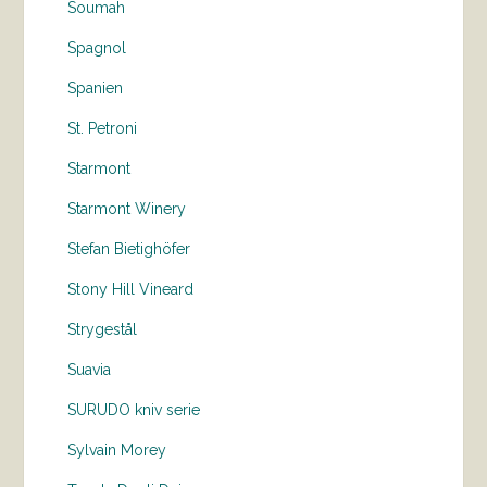
Soumah
Spagnol
Spanien
St. Petroni
Starmont
Starmont Winery
Stefan Bietighöfer
Stony Hill Vineard
Strygestål
Suavia
SURUDO kniv serie
Sylvain Morey