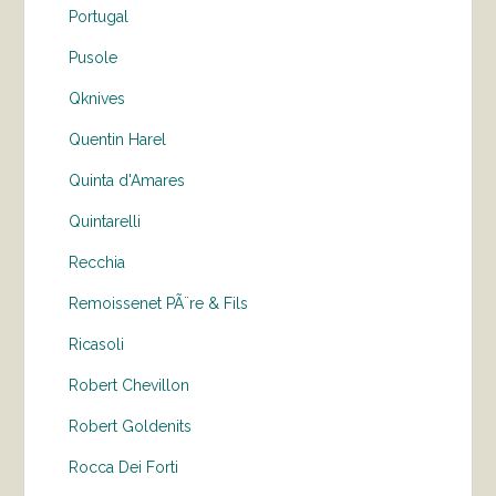
Portugal
Pusole
Qknives
Quentin Harel
Quinta d'Amares
Quintarelli
Recchia
Remoissenet PÃ¨re & Fils
Ricasoli
Robert Chevillon
Robert Goldenits
Rocca Dei Forti