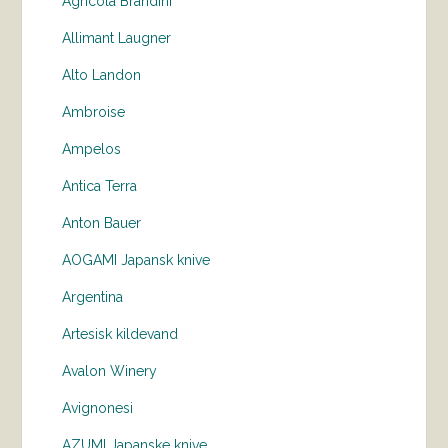
Agricola Brandini
Allimant Laugner
Alto Landon
Ambroise
Ampelos
Antica Terra
Anton Bauer
AOGAMI Japansk knive
Argentina
Artesisk kildevand
Avalon Winery
Avignonesi
AZUMI Japanske knive