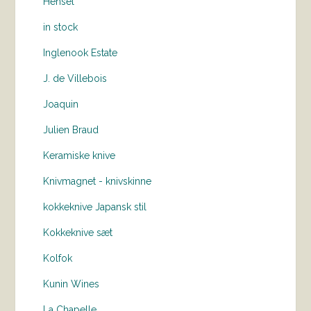
Hensel
in stock
Inglenook Estate
J. de Villebois
Joaquin
Julien Braud
Keramiske knive
Knivmagnet - knivskinne
kokkeknive Japansk stil
Kokkeknive sæt
Kolfok
Kunin Wines
La Chapelle