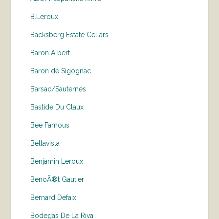
B.Leroux
Backsberg Estate Cellars
Baron Albert
Baron de Sigognac
Barsac/Sauternes
Bastide Du Claux
Bee Famous
Bellavista
Benjamin Leroux
BenoÃ®t Gautier
Bernard Defaix
Bodegas De La Riva