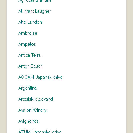
Agricola Brandini
Allimant Laugner
Alto Landon
Ambroise
Ampelos
Antica Terra
Anton Bauer
AOGAMI Japansk knive
Argentina
Artesisk kildevand
Avalon Winery
Avignonesi
AZUMI Japanske knive