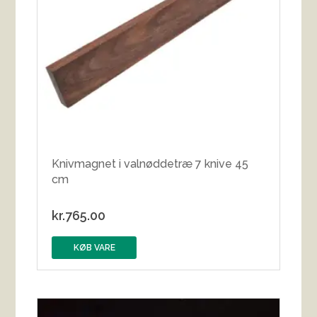
Knivmagnet i valnøddetræ 7 knive 45
cm
kr.
765.00
KØB VARE