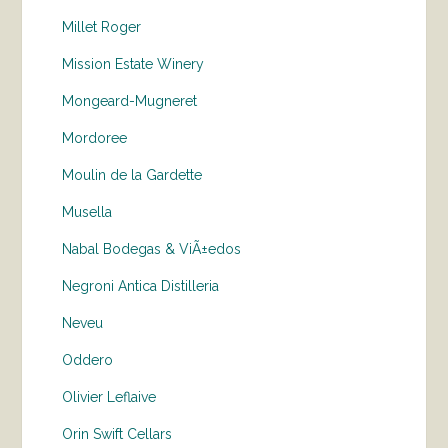
Millet Roger
Mission Estate Winery
Mongeard-Mugneret
Mordoree
Moulin de la Gardette
Musella
Nabal Bodegas & ViÃ±edos
Negroni Antica Distilleria
Neveu
Oddero
Olivier Leflaive
Orin Swift Cellars