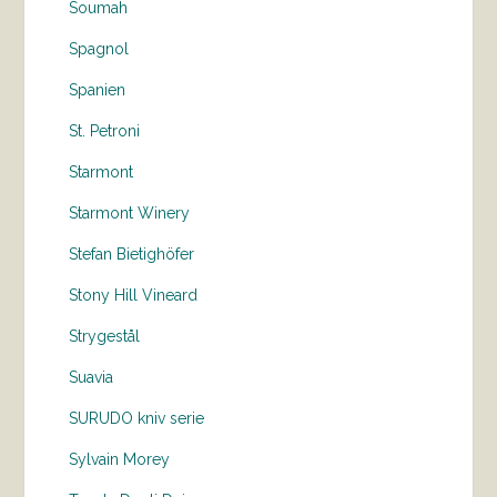
Soumah
Spagnol
Spanien
St. Petroni
Starmont
Starmont Winery
Stefan Bietighöfer
Stony Hill Vineard
Strygestål
Suavia
SURUDO kniv serie
Sylvain Morey