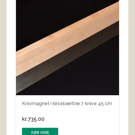
Knivmagnet i kirsebærtræ 7 knive 45 cm
kr.
735.00
KØB VARE