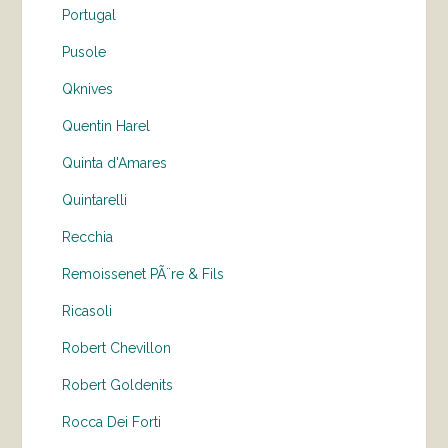
Portugal
Pusole
Qknives
Quentin Harel
Quinta d'Amares
Quintarelli
Recchia
Remoissenet PÃ¨re & Fils
Ricasoli
Robert Chevillon
Robert Goldenits
Rocca Dei Forti