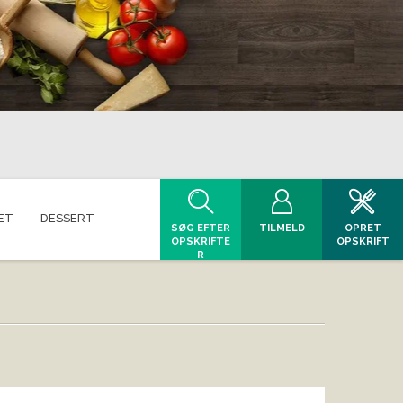
ET
DESSERT
SØG EFTER
TILMELD
OPRET
OPSKRIFTE
OPSKRIFT
R