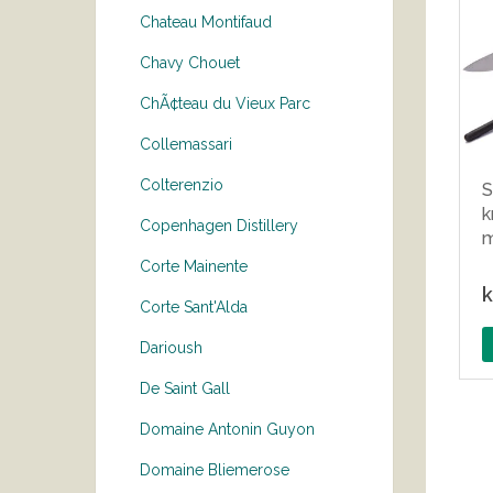
Chateau Montifaud
Chavy Chouet
ChÃ¢teau du Vieux Parc
Collemassari
Colterenzio
S
k
Copenhagen Distillery
m
Corte Mainente
k
Corte Sant'Alda
Darioush
De Saint Gall
Domaine Antonin Guyon
Domaine Bliemerose