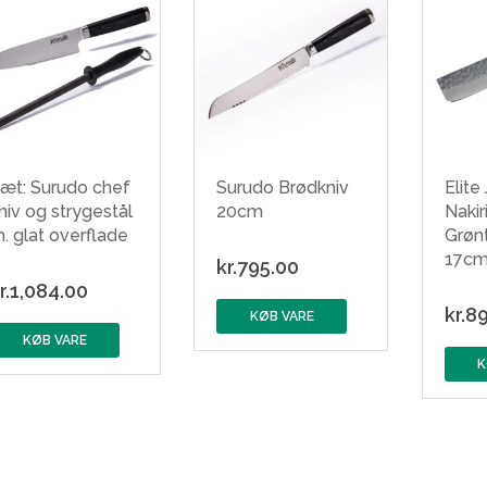
æt: Surudo chef
Surudo Brødkniv
Elite
niv og strygestål
20cm
Nakir
. glat overflade
Grøn
17c
kr.
795.00
r.
1,084.00
kr.
89
KØB VARE
KØB VARE
K