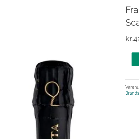
Fra
Sca
kr.
4
Varen
Brand