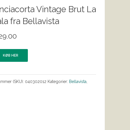
nciacorta Vintage Brut La
la fra Bellavista
29.00
KØB HER
ummer (SKU):
040302012
Kategorier:
Bellavista
,
s