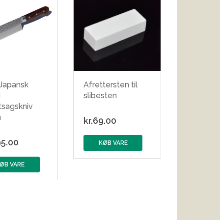
 Japansk
Afrettersten til
i
slibesten
tsagskniv
m
kr.
69.00
5.00
KØB VARE
ØB VARE