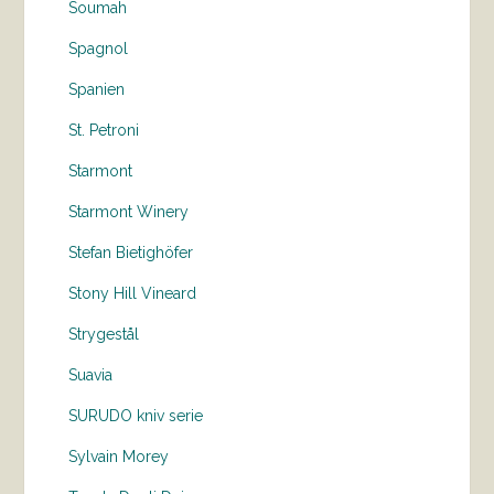
Soumah
Spagnol
Spanien
St. Petroni
Starmont
Starmont Winery
Stefan Bietighöfer
Stony Hill Vineard
Strygestål
Suavia
SURUDO kniv serie
Sylvain Morey