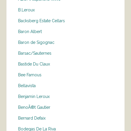
B.Leroux
Backsberg Estate Cellars
Baron Albert
Baron de Sigognac
Barsac/Sauternes
Bastide Du Claux
Bee Famous
Bellavista
Benjamin Leroux
BenoÃ®t Gautier
Bernard Defaix
Bodegas De La Riva