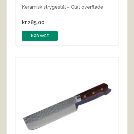
Keramisk strygestål – Glat overflade
kr.
285.00
KØB VARE