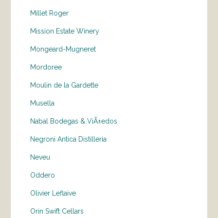
Millet Roger
Mission Estate Winery
Mongeard-Mugneret
Mordoree
Moulin de la Gardette
Musella
Nabal Bodegas & ViÃ±edos
Negroni Antica Distilleria
Neveu
Oddero
Olivier Leflaive
Orin Swift Cellars