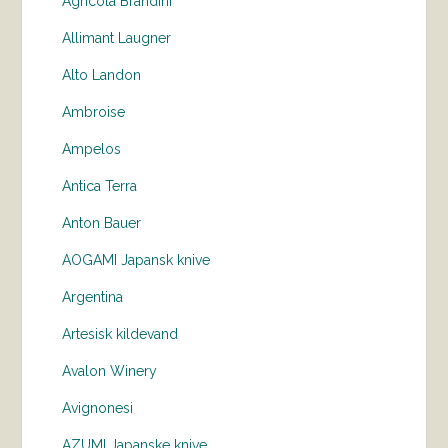
Agricola Brandini
Allimant Laugner
Alto Landon
Ambroise
Ampelos
Antica Terra
Anton Bauer
AOGAMI Japansk knive
Argentina
Artesisk kildevand
Avalon Winery
Avignonesi
AZUMI Japanske knive