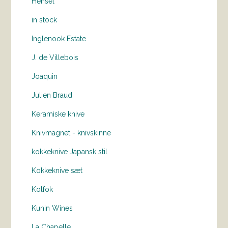
Hensel
in stock
Inglenook Estate
J. de Villebois
Joaquin
Julien Braud
Keramiske knive
Knivmagnet - knivskinne
kokkeknive Japansk stil
Kokkeknive sæt
Kolfok
Kunin Wines
La Chapelle