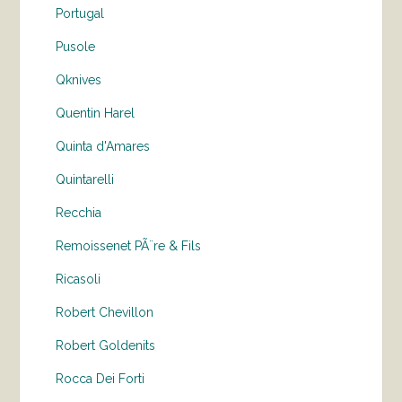
Portugal
Pusole
Qknives
Quentin Harel
Quinta d'Amares
Quintarelli
Recchia
Remoissenet PÃ¨re & Fils
Ricasoli
Robert Chevillon
Robert Goldenits
Rocca Dei Forti