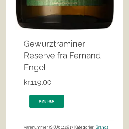
Gewurztraminer
Reserve fra Fernand
Engel
kr.
119.00
KØB HER
Varenummer (SKU):
112817
Kategorier:
Brands
,