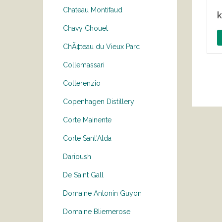
Chateau Montifaud
k
Chavy Chouet
ChÃ¢teau du Vieux Parc
Collemassari
Colterenzio
Copenhagen Distillery
Corte Mainente
Corte Sant'Alda
Darioush
De Saint Gall
Domaine Antonin Guyon
Domaine Bliemerose