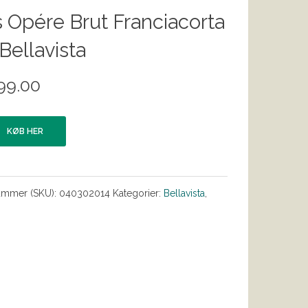
 Opére Brut Franciacorta
 Bellavista
99.00
KØB HER
ummer (SKU):
040302014
Kategorier:
Bellavista
,
s