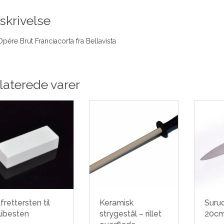
skrivelse
Opére Brut Franciacorta fra Bellavista
laterede varer
frettersten til
Keramisk
Suru
libesten
strygestål – rillet
20c