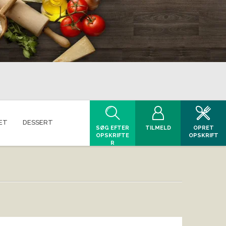
ET
DESSERT
SØG EFTER
TILMELD
OPRET
OPSKRIFTE
OPSKRIFT
R