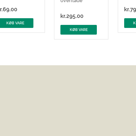
overflade
r.
69.00
kr.
79
kr.
295.00
KØB VARE
K
KØB VARE