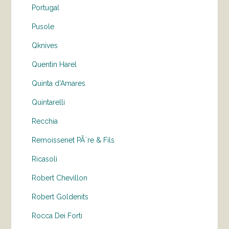
Portugal
Pusole
Qknives
Quentin Harel
Quinta d'Amares
Quintarelli
Recchia
Remoissenet PÃ¨re & Fils
Ricasoli
Robert Chevillon
Robert Goldenits
Rocca Dei Forti