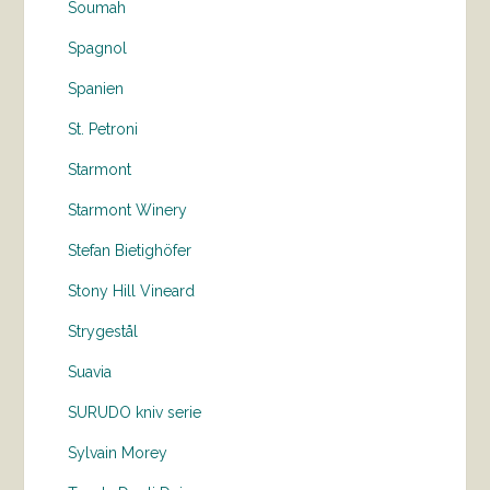
Soumah
Spagnol
Spanien
St. Petroni
Starmont
Starmont Winery
Stefan Bietighöfer
Stony Hill Vineard
Strygestål
Suavia
SURUDO kniv serie
Sylvain Morey