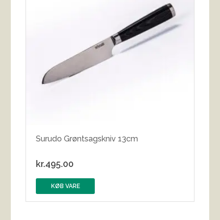
Surudo Grøntsagskniv 13cm
kr.
495.00
KØB VARE