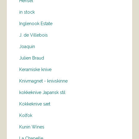
Hensel
in stock
Inglenook Estate
J. de Villebois
Joaquin
Julien Braud
Keramiske knive
Knivmagnet - knivskinne
kokkeknive Japansk stil
Kokkeknive sæt
Kolfok
Kunin Wines
La Chapelle