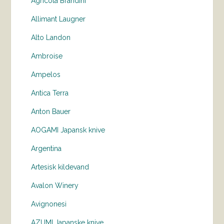
Agricola Brandini
Allimant Laugner
Alto Landon
Ambroise
Ampelos
Antica Terra
Anton Bauer
AOGAMI Japansk knive
Argentina
Artesisk kildevand
Avalon Winery
Avignonesi
AZUMI Japanske knive