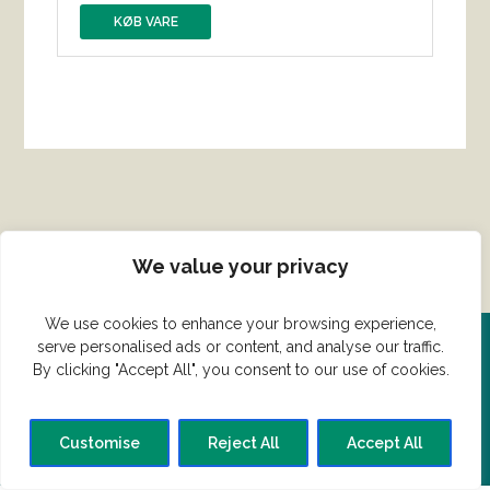
KØB VARE
We value your privacy
We use cookies to enhance your browsing experience,
serve personalised ads or content, and analyse our traffic.
Del din ret her!
By clicking "Accept All", you consent to our use of cookies.
Har du en konge ret du vil dele?
Customise
Reject All
Accept All