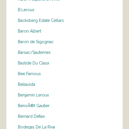
B.Leroux
Backsberg Estate Cellars
Baron Albert
Baron de Sigognac
Barsac/Sauternes
Bastide Du Claux
Bee Famous
Bellavista
Benjamin Leroux
BenoÃ®t Gautier
Bernard Defaix
Bodegas De La Riva