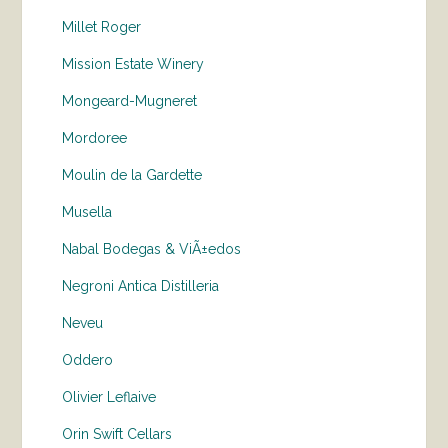
Millet Roger
Mission Estate Winery
Mongeard-Mugneret
Mordoree
Moulin de la Gardette
Musella
Nabal Bodegas & ViÃ±edos
Negroni Antica Distilleria
Neveu
Oddero
Olivier Leflaive
Orin Swift Cellars