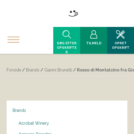
SØG EFTER
TILMELD
OPRET
OPSKRIFTE
OPSKRIFT
R
Forside
/
Brands
/
Gianni Brunelli
/ Rosso di Montalcino fra Gi
Brands
Acrobat Winery