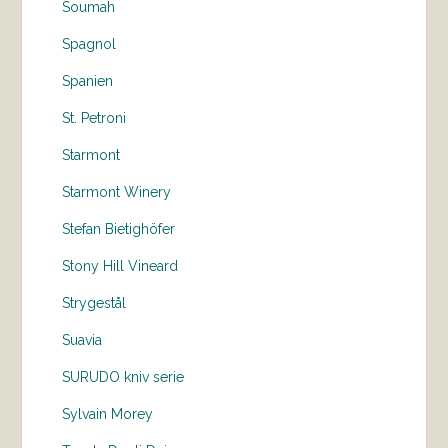
Soumah
Spagnol
Spanien
St. Petroni
Starmont
Starmont Winery
Stefan Bietighöfer
Stony Hill Vineard
Strygestål
Suavia
SURUDO kniv serie
Sylvain Morey