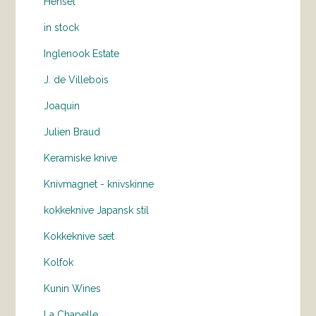
Hensel
in stock
Inglenook Estate
J. de Villebois
Joaquin
Julien Braud
Keramiske knive
Knivmagnet - knivskinne
kokkeknive Japansk stil
Kokkeknive sæt
Kolfok
Kunin Wines
La Chapelle