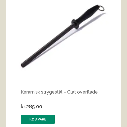
Keramisk strygestål – Glat overflade
kr.
285.00
KØB VARE