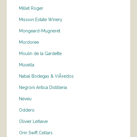
Millet Roger
Mission Estate Winery
Mongeard-Mugneret
Mordoree
Moulin de la Gardette
Musella
Nabal Bodegas & ViÃ±edos
Negroni Antica Distilleria
Neveu
Oddero
Olivier Leflaive
Orin Swift Cellars