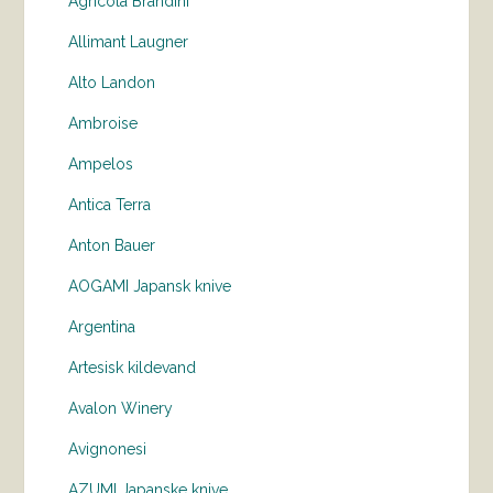
Agricola Brandini
Allimant Laugner
Alto Landon
Ambroise
Ampelos
Antica Terra
Anton Bauer
AOGAMI Japansk knive
Argentina
Artesisk kildevand
Avalon Winery
Avignonesi
AZUMI Japanske knive