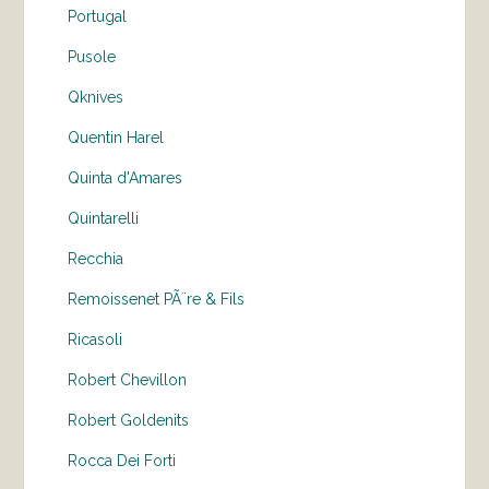
Portugal
Pusole
Qknives
Quentin Harel
Quinta d'Amares
Quintarelli
Recchia
Remoissenet PÃ¨re & Fils
Ricasoli
Robert Chevillon
Robert Goldenits
Rocca Dei Forti