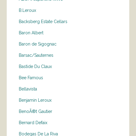
B.Leroux
Backsberg Estate Cellars
Baron Albert
Baron de Sigognac
Barsac/Sauternes
Bastide Du Claux
Bee Famous
Bellavista
Benjamin Leroux
BenoÃ®t Gautier
Bernard Defaix
Bodegas De La Riva