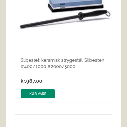
Slibesæt: keramisk strygestål, Slibesten
#400/1000 #2000/5000
kr.
987.00
KØB VARE