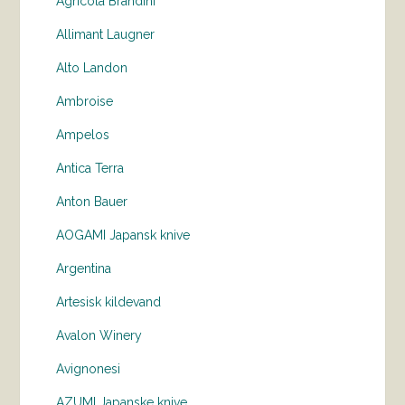
Agricola Brandini
Allimant Laugner
Alto Landon
Ambroise
Ampelos
Antica Terra
Anton Bauer
AOGAMI Japansk knive
Argentina
Artesisk kildevand
Avalon Winery
Avignonesi
AZUMI Japanske knive