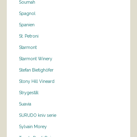
Soumah
Spagnol
Spanien
St. Petroni
Starmont
Starmont Winery
Stefan Bietighöfer
Stony Hill Vineard
Strygestål
Suavia
SURUDO kniv serie
Sylvain Morey