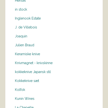
Hensel
in stock
Inglenook Estate
J. de Villebois
Joaquin
Julien Braud
Keramiske knive
Knivmagnet - knivskinne
kokkeknive Japansk stil
Kokkeknive sæt
Kolfok
Kunin Wines
La Chapelle