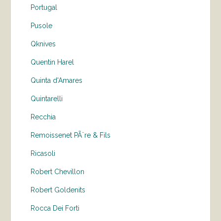
Portugal
Pusole
Qknives
Quentin Harel
Quinta d'Amares
Quintarelli
Recchia
Remoissenet PÃ¨re & Fils
Ricasoli
Robert Chevillon
Robert Goldenits
Rocca Dei Forti