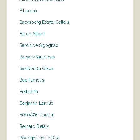
B.Leroux
Backsberg Estate Cellars
Baron Albert
Baron de Sigognac
Barsac/Sauternes
Bastide Du Claux
Bee Famous
Bellavista
Benjamin Leroux
BenoÃ®t Gautier
Bernard Defaix
Bodegas De La Riva