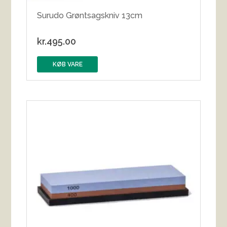
Surudo Grøntsagskniv 13cm
kr.
495.00
KØB VARE