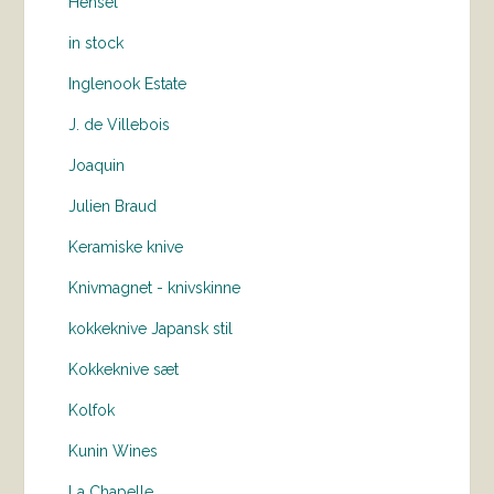
Hensel
in stock
Inglenook Estate
J. de Villebois
Joaquin
Julien Braud
Keramiske knive
Knivmagnet - knivskinne
kokkeknive Japansk stil
Kokkeknive sæt
Kolfok
Kunin Wines
La Chapelle