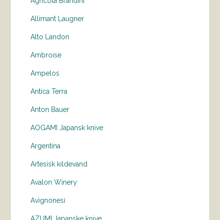
Agricola Brandini
Allimant Laugner
Alto Landon
Ambroise
Ampelos
Antica Terra
Anton Bauer
AOGAMI Japansk knive
Argentina
Artesisk kildevand
Avalon Winery
Avignonesi
AZUMI Japanske knive