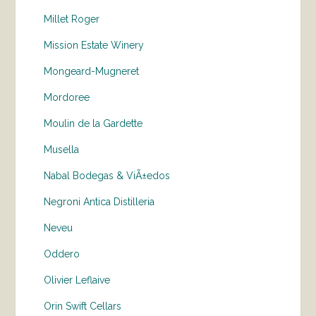
Millet Roger
Mission Estate Winery
Mongeard-Mugneret
Mordoree
Moulin de la Gardette
Musella
Nabal Bodegas & ViÃ±edos
Negroni Antica Distilleria
Neveu
Oddero
Olivier Leflaive
Orin Swift Cellars