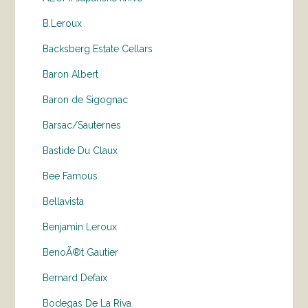
B.Leroux
Backsberg Estate Cellars
Baron Albert
Baron de Sigognac
Barsac/Sauternes
Bastide Du Claux
Bee Famous
Bellavista
Benjamin Leroux
BenoÃ®t Gautier
Bernard Defaix
Bodegas De La Riva