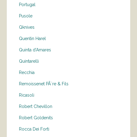
Portugal
Pusole
Qknives
Quentin Harel
Quinta d'Amares
Quintarelli
Recchia
Remoissenet PÃ¨re & Fils
Ricasoli
Robert Chevillon
Robert Goldenits
Rocca Dei Forti