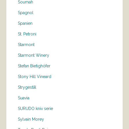
Soumah
Spagnol
Spanien
St. Petroni
Starmont
Starmont Winery
Stefan Bietighöfer
Stony Hill Vineard
Strygestål
Suavia
SURUDO kniv serie
Sylvain Morey