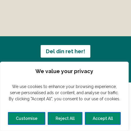
Del din ret her!
Har du en konge ret du vil dele?
We value your privacy
We use cookies to enhance your browsing experience,
serve personalised ads or content, and analyse our traffic.
By clicking "Accept All", you consent to our use of cookies.
© Vildmedmad.dk 2019. God og nem mad!
Forside
Gastroshop
Madjokes
Mad tips
Madblog
Customise
Reject All
Accept All
Hovedret
Bagværk
Forret
Buffet
Dessert