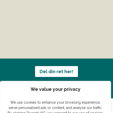
Del din ret her!
Har du en konge ret du vil dele?
We value your privacy
We use cookies to enhance your browsing experience,
serve personalised ads or content, and analyse our traffic.