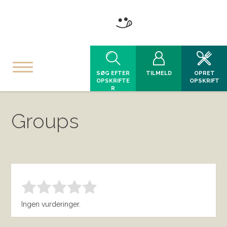
SØG EFTER
TILMELD
OPRET
OPSKRIFTE
OPSKRIFT
R
Groups
Bedøm denne vare:
INDSEND BEDØMMELSE
1.00
Ingen vurderinger.