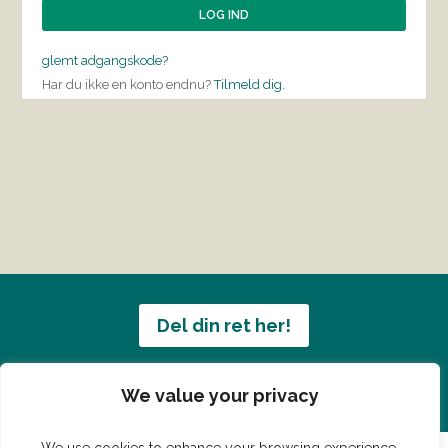
glemt adgangskode?
Har du ikke en konto endnu?
Tilmeld dig.
Del din ret her!
Har du en konge ret du vil dele?
We value your privacy