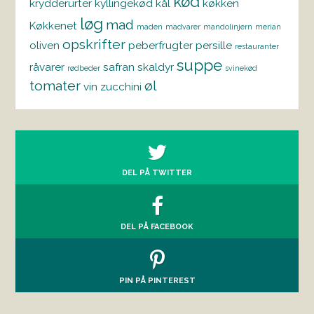
kød
krydderurter
kyllingekød
kål
køkken
løg
mad
Køkkenet
maden
madvarer
mandolinjern
merian
opskrifter
oliven
peberfrugter
persille
restauranter
suppe
råvarer
safran
skaldyr
rødbeder
svinekød
tomater
øl
vin
zucchini
DEL PÅ TWITTER
DEL PÅ FACEBOOK
PIN PÅ PINTEREST