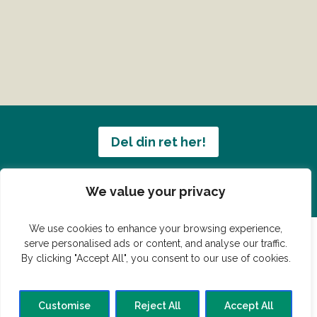
Del din ret her!
Har du en konge ret du vil dele?
We value your privacy
We use cookies to enhance your browsing experience,
serve personalised ads or content, and analyse our traffic.
By clicking "Accept All", you consent to our use of cookies.
© Vildmedmad.dk 2019. God og nem mad!
Forside
Gastroshop
Madjokes
Mad tips
Madblog
Customise
Reject All
Accept All
Hovedret
Bagværk
Forret
Buffet
Dessert