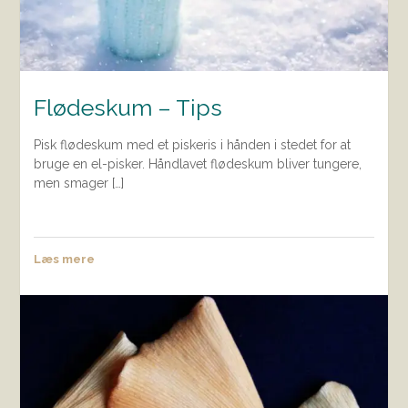
Flødeskum – Tips
Pisk flødeskum med et piskeris i hånden i stedet for at
bruge en el-pisker. Håndlavet flødeskum bliver tungere,
men smager […]
Læs mere