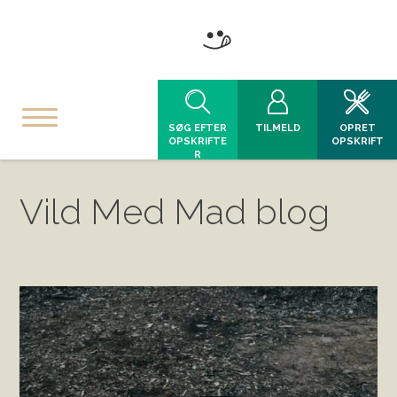
SØG EFTER
TILMELD
OPRET
OPSKRIFTE
OPSKRIFT
R
Vild Med Mad blog