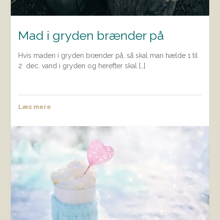
Mad i gryden brænder på
Hvis maden i gryden brænder på, så skal man hælde 1 til
2 dec. vand i gryden og herefter skal […]
Læs mere