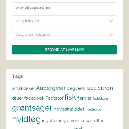
Vælg kategori
Vælg sværhedsgrad
Tags
Auberginer
citron
artiskokker
bagværk
brød
fisk
druer
facebook
Fedtstof
fjerkræ
flødeskum
grøntsager
hovedmåltidet
hvedebrød
hvidløg
ingefær
ingredienser
kartofler