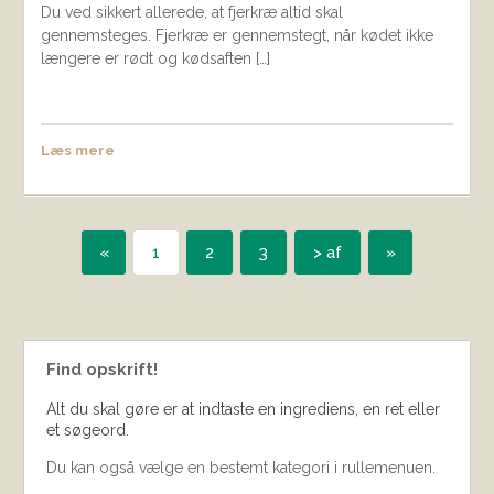
Du ved sikkert allerede, at fjerkræ altid skal
gennemsteges. Fjerkræ er gennemstegt, når kødet ikke
længere er rødt og kødsaften […]
Læs mere
«
1
2
3
> af
»
Find opskrift!
Alt du skal gøre er at indtaste en ingrediens, en ret eller
et søgeord.
Du kan også vælge en bestemt kategori i rullemenuen.