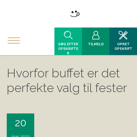
SØG EFTER
TILMELD
OPRET
OPSKRIFTE
OPSKRIFT
R
Hvorfor buffet er det
perfekte valg til fester
20
mar, 2023