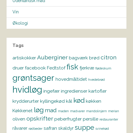
Udenlandsk mad
Vin
Økologi
Tags
Auberginer
citron
artiskokker
bagværk
brød
fisk
druer
facebook
Fedtstof
fjerkræ
flødeskum
grøntsager
hovedmåltidet
hvedebrød
hvidløg
ingefær
ingredienser
kartofler
kød
krydderurter
kyllingekød
kål
køkken
løg
mad
Køkkenet
maden
madvarer
mandolinjern
merian
opskrifter
oliven
peberfrugter
persille
restauranter
suppe
råvarer
safran
skaldyr
rødbeder
svinekød