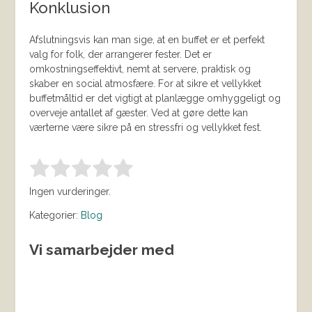
Konklusion
Afslutningsvis kan man sige, at en buffet er et perfekt
valg for folk, der arrangerer fester. Det er
omkostningseffektivt, nemt at servere, praktisk og
skaber en social atmosfære. For at sikre et vellykket
buffetmåltid er det vigtigt at planlægge omhyggeligt og
overveje antallet af gæster. Ved at gøre dette kan
værterne være sikre på en stressfri og vellykket fest.
Bedøm denne vare:
INDSEND BEDØMMELSE
1.00
Ingen vurderinger.
Kategorier:
Blog
Vi samarbejder med