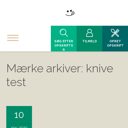
SØG EFTER
TILMELD
OPRET
OPSKRIFTE
OPSKRIFT
R
Mærke arkiver: knive
test
10
nov, 2019