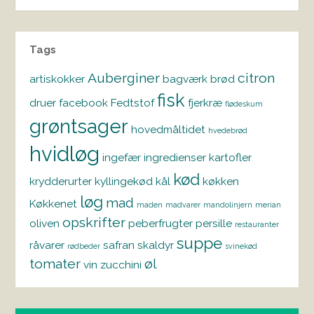
Tags
Auberginer
citron
artiskokker
bagværk
brød
fisk
druer
facebook
Fedtstof
fjerkræ
flødeskum
grøntsager
hovedmåltidet
hvedebrød
hvidløg
ingefær
ingredienser
kartofler
kød
krydderurter
kyllingekød
kål
køkken
løg
mad
Køkkenet
maden
madvarer
mandolinjern
merian
opskrifter
oliven
peberfrugter
persille
restauranter
suppe
råvarer
safran
skaldyr
rødbeder
svinekød
tomater
øl
vin
zucchini