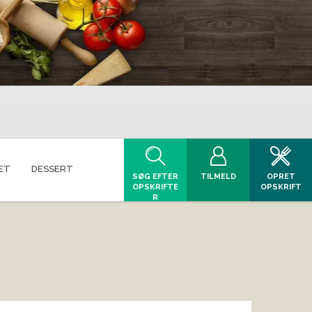
ET
DESSERT
SØG EFTER
TILMELD
OPRET
OPSKRIFTE
OPSKRIFT
R