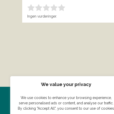
Bedøm denne vare:
INDSEND BEDØMMELSE
1.00
Ingen vurderinger.
We value your privacy
We use cookies to enhance your browsing experience,
Har du en konge ret du vil dele
serve personalised ads or content, and analyse our traffic.
By clicking "Accept All", you consent to our use of cookies