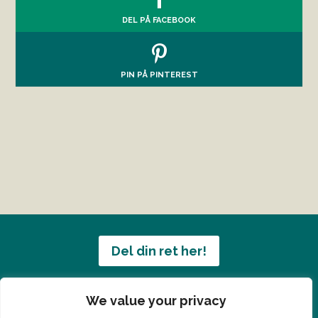
DEL PÅ FACEBOOK
PIN PÅ PINTEREST
Del din ret her!
Har du en konge ret du vil dele?
We value your privacy