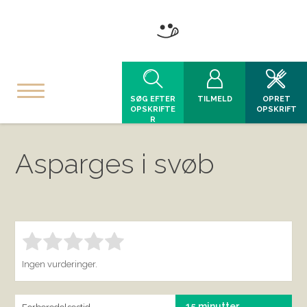
SØG EFTER
TILMELD
OPRET
OPSKRIFTE
OPSKRIFT
R
Asparges i svøb
Bedøm denne vare:
INDSEND BEDØMMELSE
1.00
Ingen vurderinger.
15 minutter