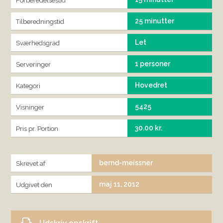
Forberedelsestid
25 minutter
Tilberedningstid
Let
Sværhedsgrad
1 personer
Serveringer
Hovedret
Kategori
5425
Visninger
30.00 kr.
Pris pr. Portion
bernd-meissner
Skrevet af
maj 11, 2012
Udgivet den