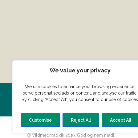
We value your privacy
We use cookies to enhance your browsing experience,
serve personalised ads or content, and analyse our traffic.
Har du en konge ret du vil dele
By clicking "Accept All", you consent to our use of cookies
Customise
Reject All
Accept All
© Vildmedmad.dk 2019. God og nem mad!