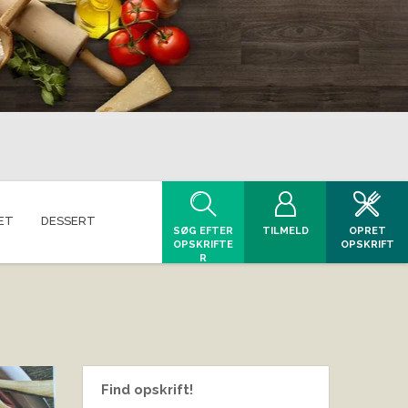
ET
DESSERT
SØG EFTER
TILMELD
OPRET
OPSKRIFTE
OPSKRIFT
R
Find opskrift!