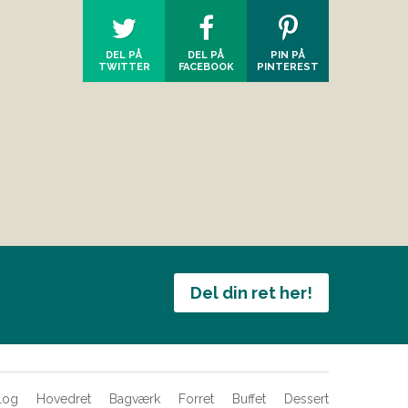
DEL PÅ
DEL PÅ
PIN PÅ
TWITTER
FACEBOOK
PINTEREST
Del din ret her!
log
Hovedret
Bagværk
Forret
Buffet
Dessert