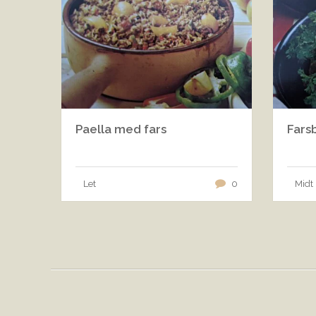
Paella med fars
Fars
Let
0
Midt