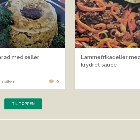
brød med selleri
Lammefrikadeller me
krydret sauce
 imellem
0
TIL TOPPEN