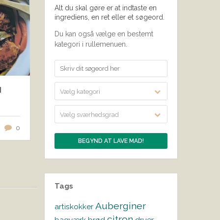
Alt du skal gøre er at indtaste en
ingrediens, en ret eller et søgeord.
Du kan også vælge en bestemt
kategori i rullemenuen.
d
Vælg kategori
Vælg sværhedsgrad
0
Tags
Auberginer
artiskokker
citron
bagværk
brød
druer