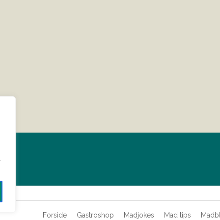
?
.
Forside
Gastroshop
Madjokes
Mad tips
Madb