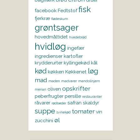
fisk
facebook
Fedtstof
fjerkræ
flødeskum
grøntsager
hovedmåltidet
hvedebrød
hvidløg
ingefær
ingredienser
kartofler
krydderurter
kyllingekød
kål
kød
løg
køkken
Køkkenet
mad
maden
madvarer
mandolinjern
opskrifter
oliven
merian
peberfrugter
persille
restauranter
råvarer
safran
skaldyr
rødbeder
suppe
tomater
vin
svinekød
øl
zucchini