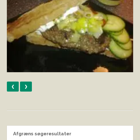
❮
❯
Afgræns søgeresultater