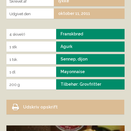
lykke
Skrevet af
oktober 11, 2011
Udgivet den
Franskbrød
4 skive(r)
Agurk
1 stk
Sennep, dijon
1 tsk.
Mayonnaise
1 dl
Tilbehør: Grovfritter
200 g
Udskriv opskrift