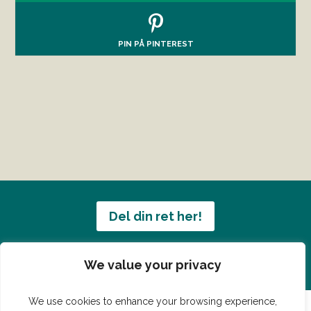
PIN PÅ PINTEREST
Del din ret her!
Har du en konge ret du vil dele?
We value your privacy
We use cookies to enhance your browsing experience,