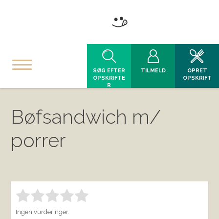
SØG EFTER
TILMELD
OPRET
OPSKRIFTE
OPSKRIFT
R
Bøfsandwich m/
porrer
Bedøm denne vare:
INDSEND BEDØMMELSE
1.00
Ingen vurderinger.