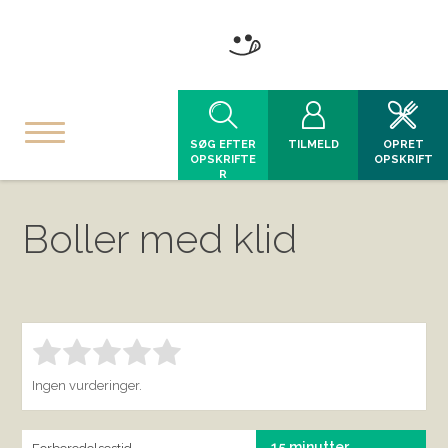
SØG EFTER
TILMELD
OPRET
OPSKRIFTE
OPSKRIFT
R
Boller med klid
Bedøm denne vare:
INDSEND BEDØMMELSE
1.00
Ingen vurderinger.
15 minutter