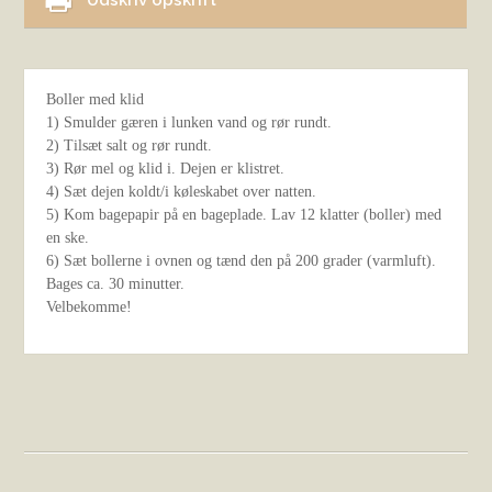
Udskriv opskrift
Boller med klid
1) Smulder gæren i lunken vand og rør rundt.
2) Tilsæt salt og rør rundt.
3) Rør mel og klid i. Dejen er klistret.
4) Sæt dejen koldt/i køleskabet over natten.
5) Kom bagepapir på en bageplade. Lav 12 klatter (boller) med
en ske.
6) Sæt bollerne i ovnen og tænd den på 200 grader (varmluft).
Bages ca. 30 minutter.
Velbekomme!