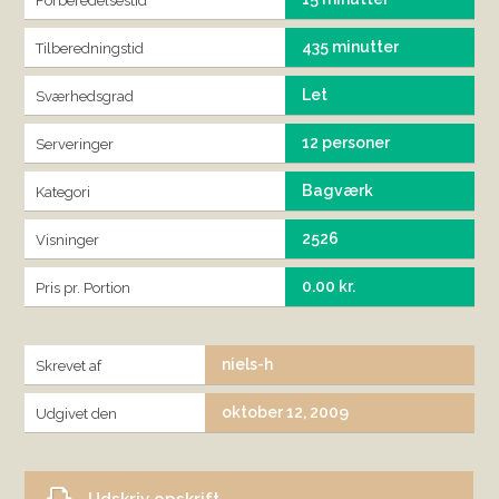
Forberedelsestid
435 minutter
Tilberedningstid
Let
Sværhedsgrad
12 personer
Serveringer
Bagværk
Kategori
2526
Visninger
0.00 kr.
Pris pr. Portion
niels-h
Skrevet af
oktober 12, 2009
Udgivet den