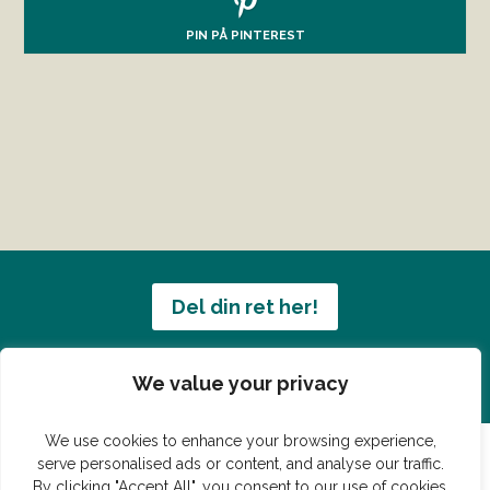
PIN PÅ PINTEREST
Del din ret her!
Har du en konge ret du vil dele?
We value your privacy
We use cookies to enhance your browsing experience,
serve personalised ads or content, and analyse our traffic.
By clicking "Accept All", you consent to our use of cookies.