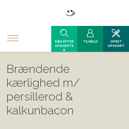
SØG EFTER
TILMELD
OPRET
OPSKRIFTE
OPSKRIFT
R
Brændende
kærlighed m/
persillerod &
kalkunbacon