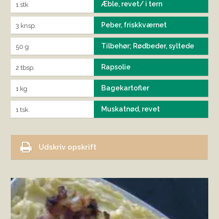
Æble, revet/ i tern
1 stk
Peber, friskkværnet
3 knsp.
Tilbehør; Rødbeder, syltede
50 g
Rapsolie
2 tbsp.
Bagekartofler
1 kg
Muskatnød, revet
1 tsk.
Udskriv opskrift