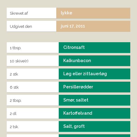
lykke
Skrevet af
juni 17, 2011
Udgivet den
Citronsaft
1 tbsp.
Kalkunbacon
10 skive(r)
Løg eller zittauerløg
2 stk
Persillerødder
6 stk
Smør, saltet
2 tbsp.
Kartoffelvand
2 dl
Salt, groft
2 tsk.