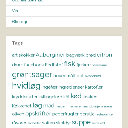
Vin
Økologi
Tags
Auberginer
citron
artiskokker
bagværk
brød
fisk
druer
facebook
Fedtstof
fjerkræ
flødeskum
grøntsager
hovedmåltidet
hvedebrød
hvidløg
ingefær
ingredienser
kartofler
kød
krydderurter
kyllingekød
kål
køkken
løg
mad
Køkkenet
maden
madvarer
mandolinjern
merian
opskrifter
oliven
peberfrugter
persille
restauranter
suppe
råvarer
safran
skaldyr
rødbeder
svinekød