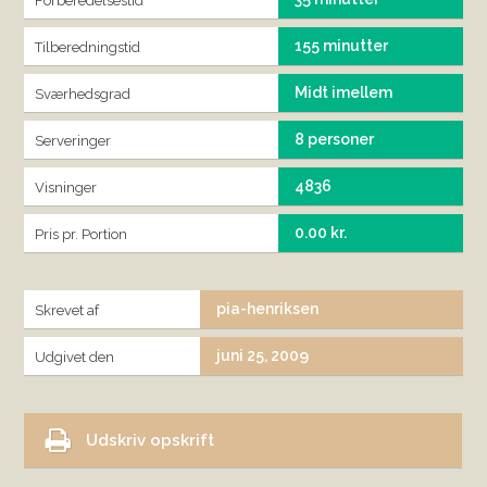
Forberedelsestid
155 minutter
Tilberedningstid
Midt imellem
Sværhedsgrad
8 personer
Serveringer
4836
Visninger
0.00 kr.
Pris pr. Portion
pia-henriksen
Skrevet af
juni 25, 2009
Udgivet den
Udskriv opskrift