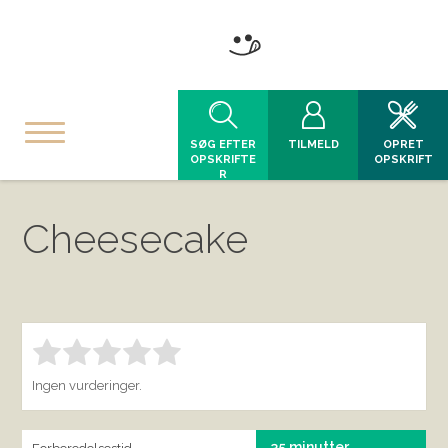
SØG EFTER
TILMELD
OPRET
OPSKRIFTE
OPSKRIFT
R
Cheesecake
Bedøm denne vare:
INDSEND BEDØMMELSE
1.00
Ingen vurderinger.
35 minutter