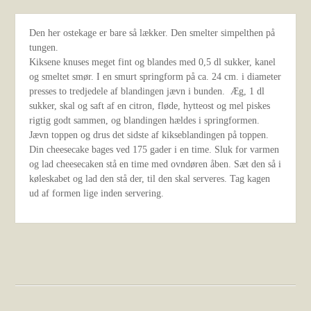
Den her ostekage er bare så lækker. Den smelter simpelthen på
tungen.
Kiksene knuses meget fint og blandes med 0,5 dl sukker, kanel
og smeltet smør. I en smurt springform på ca. 24 cm. i diameter
presses to tredjedele af blandingen jævn i bunden. Æg, 1 dl
sukker, skal og saft af en citron, fløde, hytteost og mel piskes
rigtig godt sammen, og blandingen hældes i springformen.
Jævn toppen og drus det sidste af kikseblandingen på toppen.
Din cheesecake bages ved 175 gader i en time. Sluk for varmen
og lad cheesecaken stå en time med ovndøren åben. Sæt den så i
køleskabet og lad den stå der, til den skal serveres. Tag kagen
ud af formen lige inden servering.