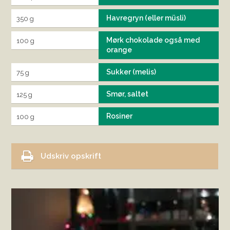
Havregryn (eller müsli)
350 g
Mørk chokolade også med
100 g
orange
Sukker (melis)
75 g
Smør, saltet
125 g
Rosiner
100 g
Udskriv opskrift