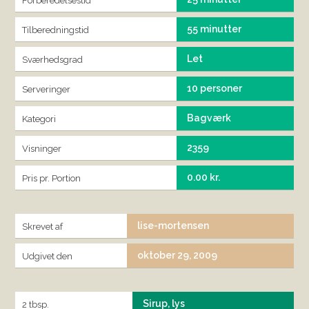
Forberedelsestid
55 minutter
Tilberedningstid
Let
Sværhedsgrad
10 personer
Serveringer
Bagværk
Kategori
2359
Visninger
0.00 kr.
Pris pr. Portion
lise-mortensen
Skrevet af
oktober 29, 2009
Udgivet den
Sirup, lys
2 tbsp.