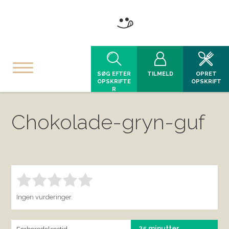
SØG EFTER
TILMELD
OPRET
OPSKRIFTE
OPSKRIFT
R
Chokolade-gryn-guf
Bedøm denne vare:
INDSEND BEDØMMELSE
1.00
Ingen vurderinger.
25 minutter