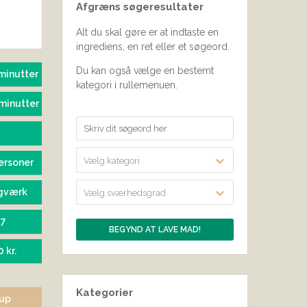
Afgræns søgeresultater
SEND BEDØMMELSE
Alt du skal gøre er at indtaste en
ingrediens, en ret eller et søgeord.
Du kan også vælge en bestemt
minutter
kategori i rullemenuen.
minutter
Vælg kategori
ersoner
gværk
Vælg sværhedsgrad
67
0 kr.
Kategorier
rup