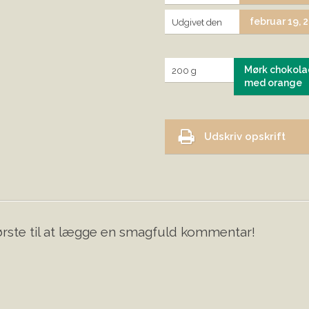
februar 19, 
Udgivet den
Mørk chokola
200 g
med orange
Udskriv opskrift
rste til at lægge en smagfuld kommentar!