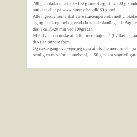
200 g chokolade, 64-70%100 g smør4 æg, str xl200 g konde
butikker eller på www.pimmyshop.dk)30 g mel
Alle ingredienserne skal være stuetempereret.Smelt chokol
æg og mælk og mel og vend chokoladeblandingen i. Bag i en
dia) i ca.15-20 min ved 180grader.
NB! Hvis man ønske at få lidt mere højde på (hvilket jeg øn
den i en mindre form.
Og næste gang overvejer jeg også at tilsætte mere smør – ja I
nemlig en mavefornemmelse af, at 50 g ekstra smør vil gør