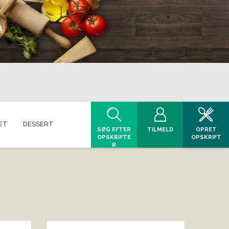
ET
DESSERT
SØG EFTER
TILMELD
OPRET
OPSKRIFTE
OPSKRIFT
R