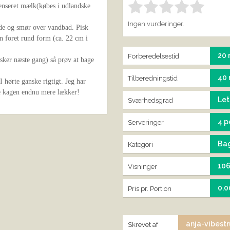
nseret mælk(købes i udlandske
Bedøm denne vare:
IND
1.00
Ingen vurderinger.
ade og smør over vandbad. Pisk
 foret rund form (ca. 22 cm i
20 
Forberedelsestid
sker næste gang) så prøv at bage
40 
Tilberedningstid
 hørte ganske rigtigt. Jeg har
e kagen endnu mere lækker!
Let
Sværhedsgrad
4 p
Serveringer
Ba
Kategori
10
Visninger
0.0
Pris pr. Portion
anja-vibest
Skrevet af