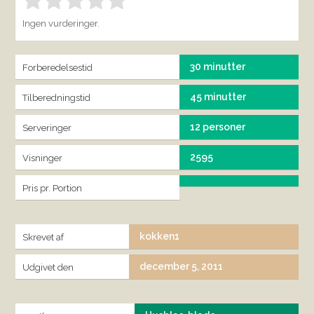
Bedøm denne vare:
INDSEND BEDØMMELSE
1.00
Ingen vurderinger.
30 minutter
Forberedelsestid
45 minutter
Tilberedningstid
12 personer
Serveringer
2595
Visninger
Pris pr. Portion
kokken1
Skrevet af
december 5, 2011
Udgivet den