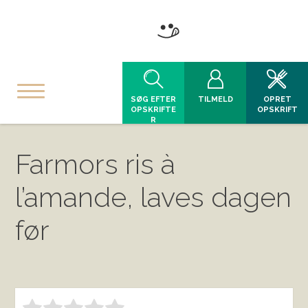
SØG EFTER
TILMELD
OPRET
OPSKRIFTE
OPSKRIFT
R
Farmors ris à
l’amande, laves dagen
før