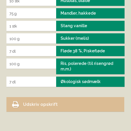
Husblas, blade
10 stk
Mandler, hakkede
75 g
Stang vanille
1 stk
Sukker (melis)
100 g
Fløde 38 %, Piskefløde
7 dl
Ris, polerede (til risengrød
100 g
m.m.)
Økologisk sødmælk
7 dl
Udskriv opskrift