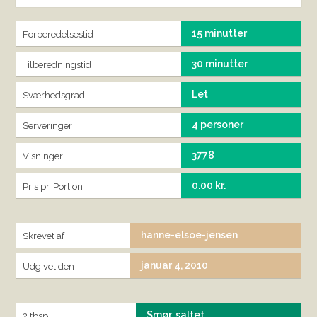
15 minutter
Forberedelsestid
30 minutter
Tilberedningstid
Let
Sværhedsgrad
4 personer
Serveringer
3778
Visninger
0.00 kr.
Pris pr. Portion
hanne-elsoe-jensen
Skrevet af
januar 4, 2010
Udgivet den
Smør, saltet
2 tbsp.