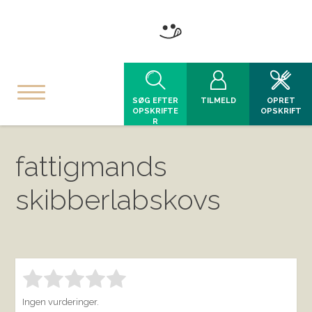
SØG EFTER
TILMELD
OPRET
OPSKRIFTE
OPSKRIFT
R
fattigmands
skibberlabskovs
Bedøm denne vare:
INDSEND BEDØMMELSE
1.00
Ingen vurderinger.