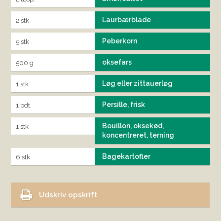
Laurbærblade
2 stk
Peberkorn
5 stk
oksefars
500 g
Løg eller zittauerløg
1 stk
Persille, frisk
1 bdt.
Bouillon, oksekød,
1 stk
koncentreret, terning
Bagekartofler
6 stk
Udskriv opskrift