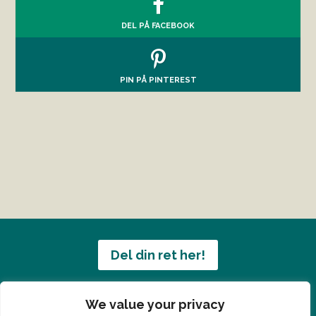
DEL PÅ FACEBOOK
PIN PÅ PINTEREST
Del din ret her!
Har du en konge ret du vil dele?
We value your privacy