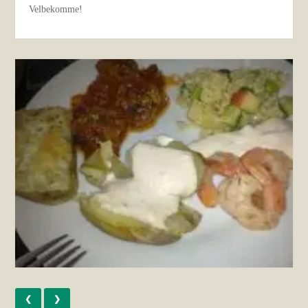
Velbekomme!
❮
❯