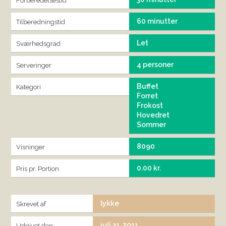
Forberedelsestid
60 minutter
Tilberedningstid
Let
Sværhedsgrad
4 personer
Serveringer
Buffet
Kategori
Forret
Frokost
Hovedret
Sommer
8090
Visninger
0.00 kr.
Pris pr. Portion
lykke
Skrevet af
juli 31, 2011
Udgivet den