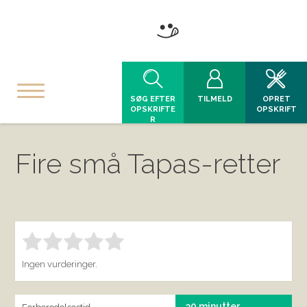
SØG EFTER
TILMELD
OPRET
OPSKRIFTE
OPSKRIFT
R
Fire små Tapas-retter
Bedøm denne vare:
INDSEND BEDØMMELSE
1.00
Ingen vurderinger.
30 minutter