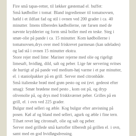
Fire små tapas-retter, til lækker gæstemad el. buffet:
Små kødboller i tomat: Bland ingredienser til tomatsovsen,
hæld i et ildfast fad og stil i ovnen ved 200 grader i ca. 40
minutter. Imens tilberedes kødbollerne, rør farsen med de
nævnte krydderier og form små boller med en teske. Steg i
smør-olie på pande i ca. 15 minutter. Kom kødbollerne i
tomatsovsen,drys over med friskrevet parmesan (kan udelades)
og lad stå i ovnen 15 minutter ekstra.
Store rejer med lime: Mariner rejerne med olie og rigeligt
limesaft, hvidløg, dild, salt og peber. Lige før servering svitses
de hurtigt af på pande ved medium-høj varme i et par minutter,
el. i staniolpakker på en grill. Server med citronbåde.
Små italienske brød med grøn pesto og ost (evt. gedeost efter
smag): Smør brødene med pesto , kom ost på, og dryp
olivenolie på, og drys med friskkværnet peber. Grilles på en
grill, el. i ovn ved 225 grader.
Bulgur med selleri og æble. Kog bulgur efter anvisning på
posen. Køl af og bland med selleri, agurk og æble i fine tern.
Tilsæt revet løg citronsaft, olie og salt og peber.
Server med grillede små kartofler tilberedt på grillen el. i ovn,
samt med en god hvidløgsdressing.