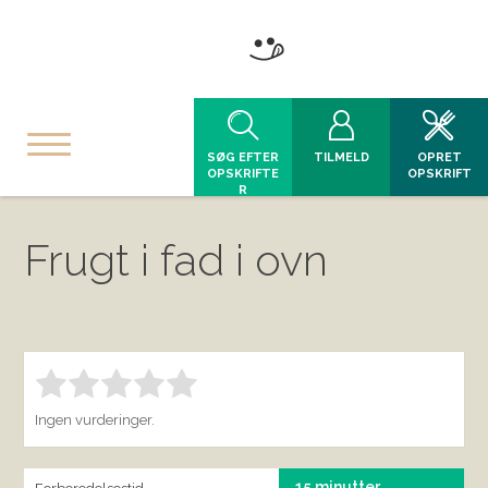
SØG EFTER
TILMELD
OPRET
OPSKRIFTE
OPSKRIFT
R
Frugt i fad i ovn
Bedøm denne vare:
INDSEND BEDØMMELSE
1.00
Ingen vurderinger.
15 minutter