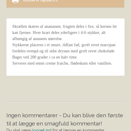
Udskriv opskrift
Skrællen skæres af ananassen, frugten deles i fire, så kernen let
kan fjernes. Hver krart deles yderligere i 4-6 stykker, alt
afhængig af anassens størrelse.
Stykkerne placeres i et smurt, ildfast fad, groft revet marcipan
fordeles ovenpå og til sidst drysses med groft revet chokolade.
Bages ved 200 grader i ca en halv time.
Serveres med enten creme fraiche, flødeskum eller vanilleis.
Ingen kommentarer - Du kan blive den første
til at lægge en smagfuld kommentar!
Du skal være
logget ind
for at lægge en kommentar.