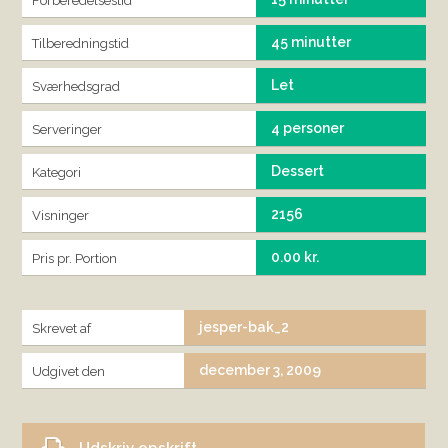
Forberedelsestid
45 minutter
Tilberedningstid
Let
Sværhedsgrad
4 personer
Serveringer
Dessert
Kategori
2156
Visninger
0.00 kr.
Pris pr. Portion
jesper-bak_2
Skrevet af
december 3, 2009
Udgivet den