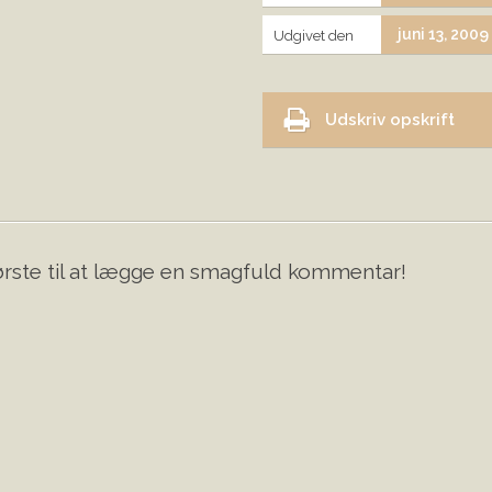
juni 13, 2009
Udgivet den
Udskriv opskrift
rste til at lægge en smagfuld kommentar!