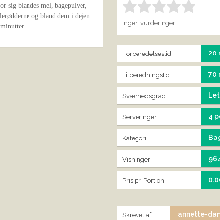
For sig blandes mel, bagepulver,
Bedøm denne vare:
IND
1.00
ulerødderne og bland dem i dejen.
Ingen vurderinger.
minutter.
20 
Forberedelsestid
70 
Tilberedningstid
Let
Sværhedsgrad
4 p
Serveringer
Ba
Kategori
96
Visninger
0.0
Pris pr. Portion
annette-da
Skrevet af