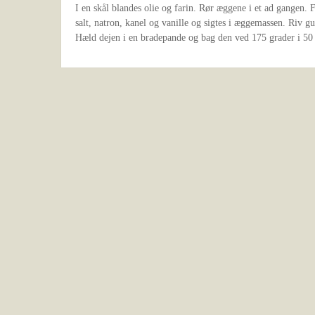
I en skål blandes olie og farin. Rør æggene i et ad gangen. 
salt, natron, kanel og vanille og sigtes i æggemassen. Riv g
Hæld dejen i en bradepande og bag den ved 175 grader i 50 