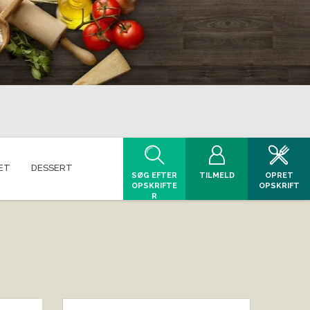
ET
DESSERT
SØG EFTER
TILMELD
OPRET
OPSKRIFTE
OPSKRIFT
R