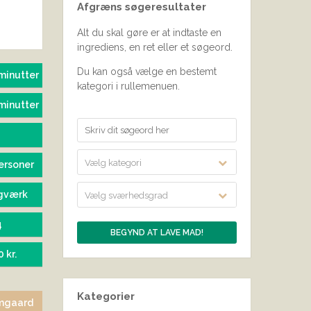
Afgræns søgeresultater
SEND BEDØMMELSE
Alt du skal gøre er at indtaste en
ingrediens, en ret eller et søgeord.
Du kan også vælge en bestemt
minutter
kategori i rullemenuen.
minutter
Vælg kategori
ersoner
gværk
Vælg sværhedsgrad
4
0 kr.
Kategorier
mgaard