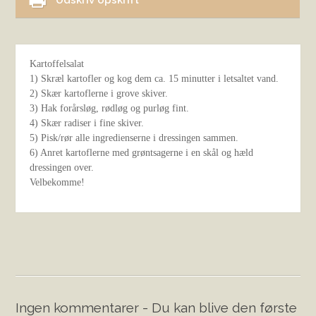
Udskriv opskrift
Kartoffelsalat
1) Skræl kartofler og kog dem ca. 15 minutter i letsaltet vand.
2) Skær kartoflerne i grove skiver.
3) Hak forårsløg, rødløg og purløg fint.
4) Skær radiser i fine skiver.
5) Pisk/rør alle ingredienserne i dressingen sammen.
6) Anret kartoflerne med grøntsagerne i en skål og hæld
dressingen over.
Velbekomme!
Ingen kommentarer - Du kan blive den første