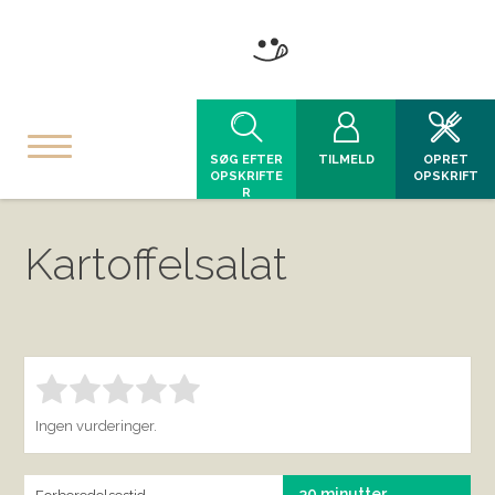
SØG EFTER
TILMELD
OPRET
OPSKRIFTE
OPSKRIFT
R
Kartoffelsalat
Bedøm denne vare:
INDSEND BEDØMMELSE
1.00
Ingen vurderinger.
30 minutter