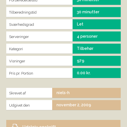
Forberedelsestid
30 minutter
Tilberedningstid
Let
Sværhedsgrad
4 personer
Serveringer
Tilbehør
Kategori
979
Visninger
0.00 kr.
Pris pr. Portion
niels-h
Skrevet af
november 2, 2009
Udgivet den