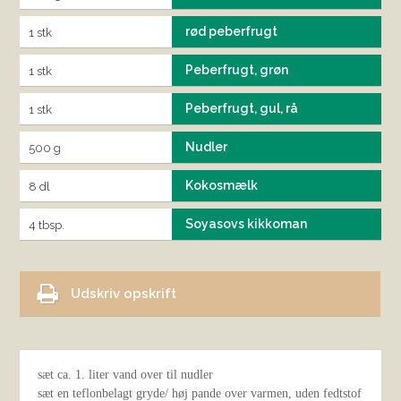
rød peberfrugt
1 stk
Peberfrugt, grøn
1 stk
Peberfrugt, gul, rå
1 stk
Nudler
500 g
Kokosmælk
8 dl
Soyasovs kikkoman
4 tbsp.
Udskriv opskrift
sæt ca. 1. liter vand over til nudler
sæt en teflonbelagt gryde/ høj pande over varmen, uden fedtstof