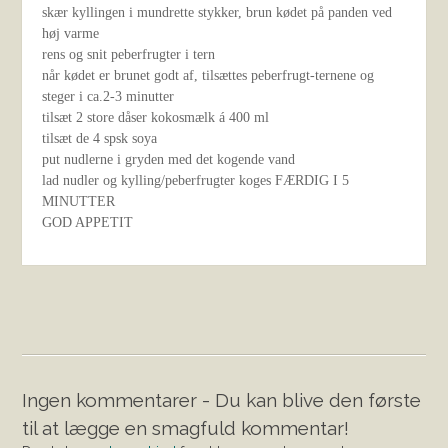
skær kyllingen i mundrette stykker, brun kødet på panden ved
høj varme
rens og snit peberfrugter i tern
når kødet er brunet godt af, tilsættes peberfrugt-ternene og
steger i ca.2-3 minutter
tilsæt 2 store dåser kokosmælk á 400 ml
tilsæt de 4 spsk soya
put nudlerne i gryden med det kogende vand
lad nudler og kylling/peberfrugter koges FÆRDIG I 5
MINUTTER
GOD APPETIT
Ingen kommentarer - Du kan blive den første
til at lægge en smagfuld kommentar!