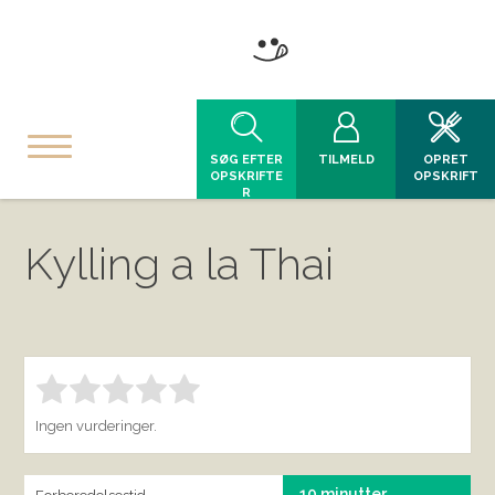
SØG EFTER
TILMELD
OPRET
OPSKRIFTE
OPSKRIFT
R
Kylling a la Thai
Bedøm denne vare:
INDSEND BEDØMMELSE
1.00
Ingen vurderinger.
10 minutter