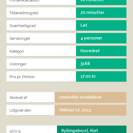
Forberedelsestid
20 minutter
Tilberedningstid
Let
Sværhedsgrad
4 personer
Serveringer
Hovedret
Kategori
3168
Visninger
17.00 kr.
Pris pr. Portion
charlotte-windelboe
Skrevet af
februar 12, 2013
Udgivet den
Kyllingebryst, filet
400 g