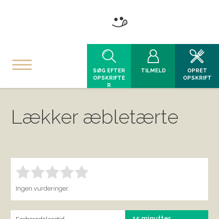
SØG EFTER
TILMELD
OPRET
OPSKRIFTE
OPSKRIFT
R
Lækker æbletærte
Bedøm denne vare:
INDSEND BEDØMMELSE
1.00
Ingen vurderinger.
15 minutter