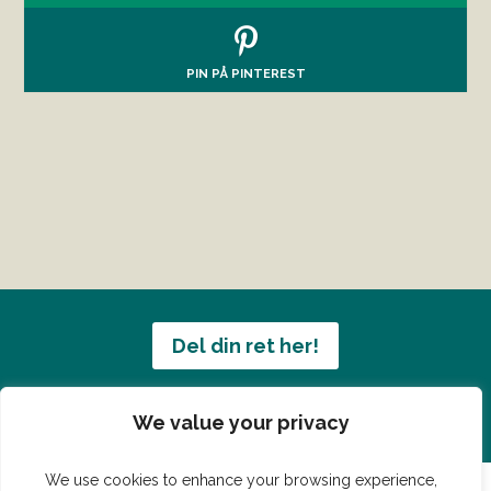
PIN PÅ PINTEREST
Del din ret her!
Har du en konge ret du vil dele?
We value your privacy
We use cookies to enhance your browsing experience,