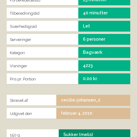
Forberedelsestid
40 minutter
Tilberedningstid
Let
Sværhedsgrad
6 personer
Serveringer
Bagværk
Kategori
4223
Visninger
0.00 kr.
Pris pr. Portion
cecilie-johansen_2
Skrevet af
februar 4, 2010
Udgivet den
Sukker (melis)
150 g