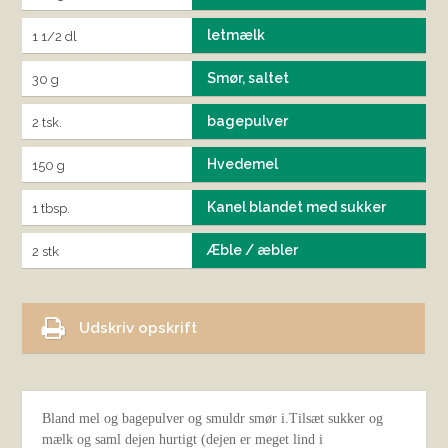
letmælk
1 1/2 dl
Smør, saltet
30 g
bagepulver
2 tsk.
Hvedemel
150 g
Kanel blandet med sukker
1 tbsp.
Æble / æbler
2 stk
Udskriv opskrift
Bland mel og bagepulver og smuldr smør i.Tilsæt sukker og
mælk og saml dejen hurtigt (dejen er meget lind i