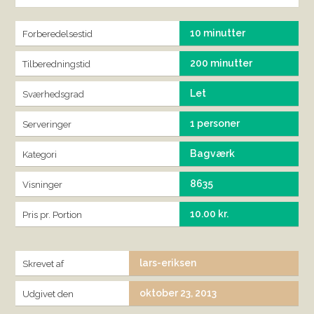
10 minutter
Forberedelsestid
200 minutter
Tilberedningstid
Let
Sværhedsgrad
1 personer
Serveringer
Bagværk
Kategori
8635
Visninger
10.00 kr.
Pris pr. Portion
lars-eriksen
Skrevet af
oktober 23, 2013
Udgivet den