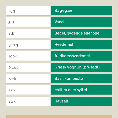
Bagegær
25 g
Vand
3 dl
Becel, flydende eller olie
1 dl
Hvedemel
500 g
fuldkornshvedemel
100 g
Græsk yoghurt (2 % fedt)
6 tbsp.
Basilikumpesto
8 tsk.
chili, rå eller syltet
1 stk
Havsalt
1 tsk.