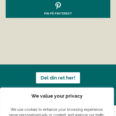
PIN PÅ PINTEREST
Del din ret her!
Har du en konge ret du vil dele?
We value your privacy
We use cookies to enhance your browsing experience,
serve personalised ads or content, and analyse our traffic.