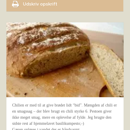
Udskriv opskrift
Chilien er med til at give brødet lidt “bid”. Mængden af chili er
en smagssag – der blev brugt en chili styrke 6. Pestoen giver
ikke meget smag, mere en oplevelse af fylde. Jeg brugte den
sidste rest af hjemmelavet basilikumpesto;-)
Gæren opløses i vandet der er håndvarmt.