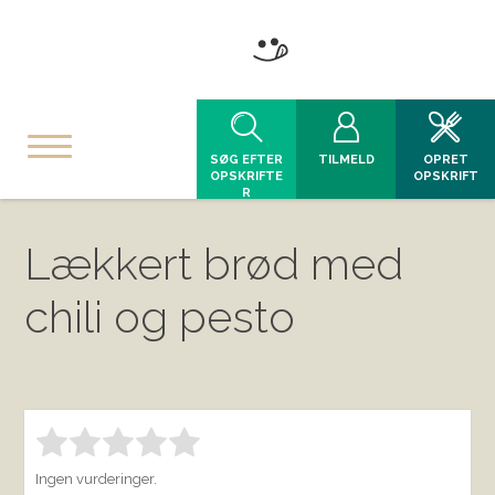
SØG EFTER
TILMELD
OPRET
OPSKRIFTE
OPSKRIFT
R
Lækkert brød med
chili og pesto
Bedøm denne vare:
INDSEND BEDØMMELSE
1.00
Ingen vurderinger.