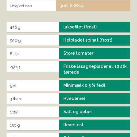
juni 2, 2014
Udgivet den
laksefilet (frost)
450 g
Helbladet spinat (frost)
500 g
Store tomater
8 stk
Friske lasagneplader el. 10 stk.
250 g
tørrede
Minimælk 0.5 % fedt
5 dl
Hvedemel
3 tbsp.
Salt og peber
1 tsk.
Revet ost
150 g