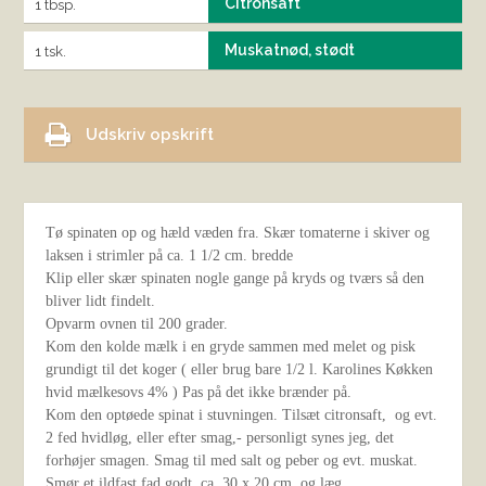
Citronsaft
1 tbsp.
Muskatnød, stødt
1 tsk.
Udskriv opskrift
Tø spinaten op og hæld væden fra. Skær tomaterne i skiver og
laksen i strimler på ca. 1 1/2 cm. bredde
Klip eller skær spinaten nogle gange på kryds og tværs så den
bliver lidt findelt.
Opvarm ovnen til 200 grader.
Kom den kolde mælk i en gryde sammen med melet og pisk
grundigt til det koger ( eller brug bare 1/2 l. Karolines Køkken
hvid mælkesovs 4% ) Pas på det ikke brænder på.
Kom den optøede spinat i stuvningen. Tilsæt citronsaft, og evt.
2 fed hvidløg, eller efter smag,- personligt synes jeg, det
forhøjer smagen. Smag til med salt og peber og evt. muskat.
Smør et ildfast fad godt, ca. 30 x 20 cm. og læg