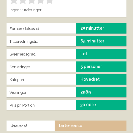
Bedøm denne vare:
INDSEND BEDØMMELSE
1.00
Ingen vurderinger.
25 minutter
Forberedelsestid
65 minutter
Tilberedningstid
Let
Sværhedsgrad
5 personer
Serveringer
Hovedret
Kategori
2989
Visninger
30.00 kr.
Pris pr. Portion
birte-reese
Skrevet af