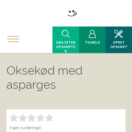
SØG EFTER
TILMELD
OPRET
OPSKRIFTE
OPSKRIFT
R
Oksekød med
asparges
Bedøm denne vare:
INDSEND BEDØMMELSE
1.00
Ingen vurderinger.