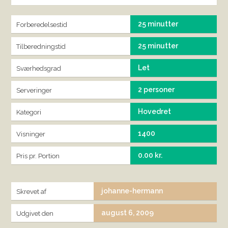
25 minutter
Forberedelsestid
25 minutter
Tilberedningstid
Let
Sværhedsgrad
2 personer
Serveringer
Hovedret
Kategori
1400
Visninger
0.00 kr.
Pris pr. Portion
johanne-hermann
Skrevet af
august 6, 2009
Udgivet den