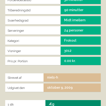
Forberedelsestid
90 minutter
Tilberedningstid
Midt imellem
Sværhedsgrad
24 personer
Serveringer
Frokost
Kategori
3012
Visninger
0.00 kr.
Pris pr. Portion
niels-h
Skrevet af
oktober 9, 2009
Udgivet den
Æg
1 stk