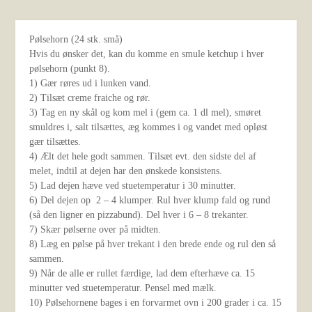
Pølsehorn (24 stk. små)
Hvis du ønsker det, kan du komme en smule ketchup i hver
pølsehorn (punkt 8).
1) Gær røres ud i lunken vand.
2) Tilsæt creme fraiche og rør.
3) Tag en ny skål og kom mel i (gem ca. 1 dl mel), smøret
smuldres i, salt tilsættes, æg kommes i og vandet med opløst
gær tilsættes.
4) Ælt det hele godt sammen. Tilsæt evt. den sidste del af
melet, indtil at dejen har den ønskede konsistens.
5) Lad dejen hæve ved stuetemperatur i 30 minutter.
6) Del dejen op 2 – 4 klumper. Rul hver klump fald og rund
(så den ligner en pizzabund). Del hver i 6 – 8 trekanter.
7) Skær pølserne over på midten.
8) Læg en pølse på hver trekant i den brede ende og rul den så
sammen.
9) Når de alle er rullet færdige, lad dem efterhæve ca. 15
minutter ved stuetemperatur. Pensel med mælk.
10) Pølsehornene bages i en forvarmet ovn i 200 grader i ca. 15