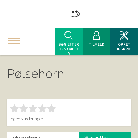
SØG EFTER
TILMELD
OPRET
OPSKRIFTE
OPSKRIFT
R
Pølsehorn
Bedøm denne vare:
INDSEND BEDØMMELSE
1.00
Ingen vurderinger.
30 minutter