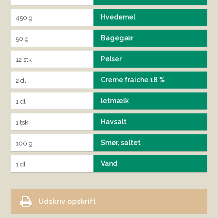
Hvedemel
450 g
Bagegær
50 g
Pølser
12 stk
Creme fraiche 18 %
2 dl
letmælk
1 dl
Havsalt
1 tsk.
Smør, saltet
100 g
Vand
1 dl
Udskriv opskrift