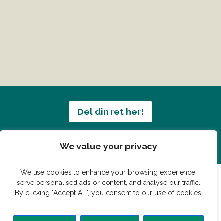
Del din ret her!
Har du en konge ret du vil dele?
We value your privacy
We use cookies to enhance your browsing experience,
serve personalised ads or content, and analyse our traffic.
By clicking "Accept All", you consent to our use of cookies.
© Vildmedmad.dk 2019. God og nem mad!
Forside
Gastroshop
Madjokes
Mad tips
Madblog