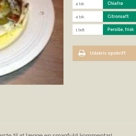
Chiafrø
4 tsk.
Citronsaft
4 tsk.
Persille, frisk
1 bdt.
Udskriv opskrift
rste til at lægge en smagfuld kommentar!