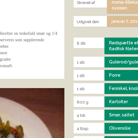
mona-lillelu
Skrevet af
ovesen
januar 7, 20
Udgivet den
 Herefter en teskefuld smør og 1/4
e serveres som supplerende
Rødspætte el
8 stk
peber.
fladfisk fileter
snor
grader.
Gulerod/gul
1 stk
ronsaft.
Porre
1 stk
Fennikel, knol
1 stk
Kartofler
800 g
Smør, saltet
4 tsk.
Olivenolie
4 tbsp.