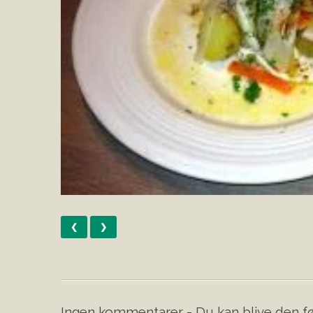
❮
❯
Ingen kommentarer - Du kan blive den fø