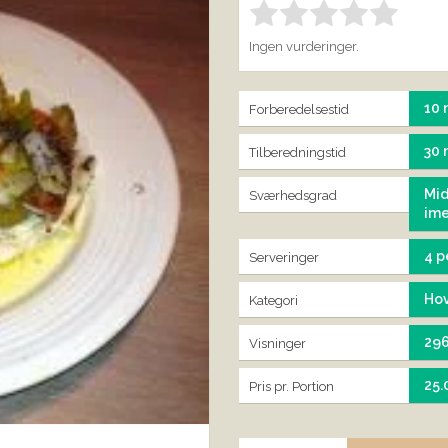
Bedøm denne vare:
IND
1.00
Ingen vurderinger.
10 
Forberedelsestid
30 
Tilberedningstid
Mid
Sværhedsgrad
im
4 p
Serveringer
Ho
Kategori
29
Visninger
25.
Pris pr. Portion