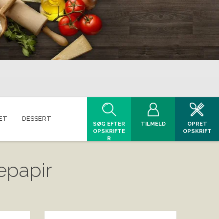
ET
DESSERT
SØG EFTER
TILMELD
OPRET
OPSKRIFTE
OPSKRIFT
R
epapir