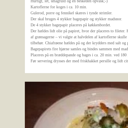
Hurtigt, let, smagfuld og en beskeden opvask;-)
Kartoflerne for koges i ca. 10 min.
Gulerod, porre og fennikel skæres i tynde strimler.
Der skal bruges 4 stykker bagepapir og stykker madsnor.
De 4 stykker bagepapir placeres på køkkenbordet.
Der hældes lidt olie på papiret, hvor der placeres to fileter.
af grønsagerne – vi valgte at halvdelen af kartoflerne skull
tilbehør. Chiafrøene hældes på og der krydders med salt og 
Bagepapirets fire hjørne samles og bindes sammen med mad
Placeres på en bræddepande og bages i ca. 20 min. ved 180 
Før servering drysses der med friskhakket persille og lidt cit