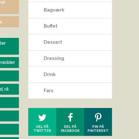
nd-
Bagværk
14
Buffet
Dessert
ler
Dressing
erødder
Drink
d, rå
Fars
DEL PÅ
DEL PÅ
PIN PÅ
TWITTER
FACEBOOK
PINTEREST