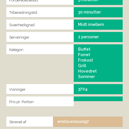
Forberedelsestid
30 minutter
Tilberedningstid
Midt imellem
Sværhedsgrad
2 personer
Serveringer
Buffet
Kategori
Forret
Frokost
Grill
Hovedret
Sommer
3704
Visninger
Pris pr. Portion
emilsvensson97
Skrevet af