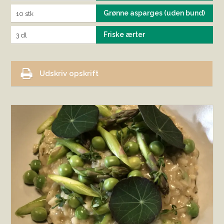
Grønne asparges (uden bund)
10 stk
Friske ærter
3 dl
Udskriv opskrift