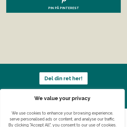
PIN PÅ PINTEREST
Del din ret her!
Har du en konge ret du vil dele?
We value your privacy
We use cookies to enhance your browsing experience,
serve personalised ads or content, and analyse our traffic.
By clicking "Accept All", you consent to our use of cookies.
© Vildmedmad.dk 2019. God og nem mad!