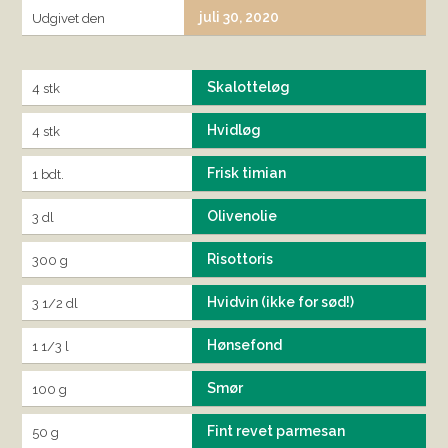
juli 30, 2020
Udgivet den
Skalotteløg
4 stk
Hvidløg
4 stk
Frisk timian
1 bdt.
Olivenolie
3 dl
Risottoris
300 g
Hvidvin (ikke for sød!)
3 1/2 dl
Hønsefond
1 1/3 l
Smør
100 g
Fint revet parmesan
50 g