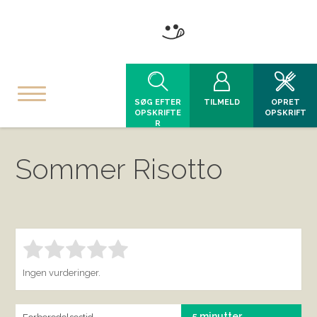
SØG EFTER
TILMELD
OPRET
OPSKRIFTE
OPSKRIFT
R
Sommer Risotto
Bedøm denne vare:
INDSEND BEDØMMELSE
1.00
Ingen vurderinger.
5 minutter