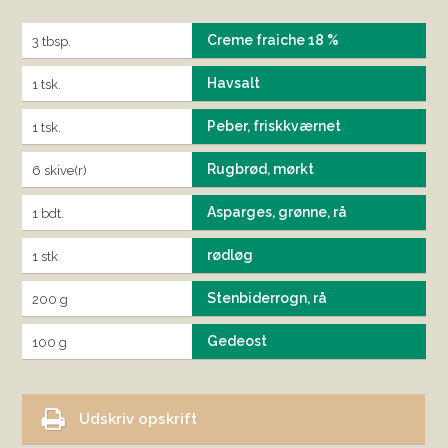
Creme fraiche 18 %
3 tbsp.
Havsalt
1 tsk.
Peber, friskkværnet
1 tsk.
Rugbrød, mørkt
6 skive(r)
Asparges, grønne, rå
1 bdt.
rødløg
1 stk
Stenbiderrogn, rå
200 g
Gedeost
100 g
Udskriv opskrift