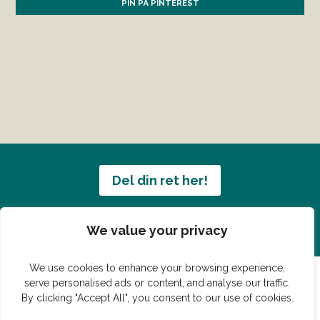
PIN PÅ PINTEREST
Del din ret her!
Har du en konge ret du vil dele?
We value your privacy
We use cookies to enhance your browsing experience,
serve personalised ads or content, and analyse our traffic.
By clicking "Accept All", you consent to our use of cookies.
© Vildmedmad.dk 2019. God og nem mad!