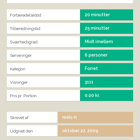
20 minutter
Forberedelsestid
25 minutter
Tilberedningstid
Midt imellem
Sværhedsgrad
6 personer
Serveringer
Forret
Kategori
3111
Visninger
0.00 kr.
Pris pr. Portion
niels-h
Skrevet af
oktober 22, 2009
Udgivet den