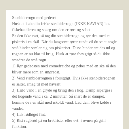
Stenbiderrogn med gedeost
Husk at købe din friske stenbiderrogn (IKKE KAVIAR) hos
fiskehandleren og spørg om den er rørt og saltet.
Er den ikke rørt, så tag din stenbiderrogn og rør den med et
piskeris i en skål. Når du langsomt rører rundt vil du se at nogle
små hinder samler sig om piskeriset. Disse hinder smides ud og
rognen er nu klar til brug. Husk at røre forsigtigt så du ikke
smadrer de små rogn.
1) Rør gedeosten med cremefraiche og peber med en ske så den
bliver mere som en smøreost.
2) Vend stenbiderrognen i forsigtigt. Hvis ikke stenbiderrognen
er saltet, smag til med havsalt.
3) Hæld vand i en gryde og bring den i kog. Damp asparges i
det kogende vand i ca. 2 minutter. Så snart de er dampet,
komme de i en skål med iskoldt vand. Lad dem blive kolde i
vandet.
4) Hak rødløget fint.
5) Rist rugbrød på en brødrister eller evt. i ovnen på grill-
funktion.