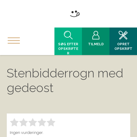
SØG EFTER
TILMELD
OPRET
OPSKRIFTE
OPSKRIFT
R
Stenbidderrogn med
gedeost
Bedøm denne vare:
INDSEND BEDØMMELSE
1.00
Ingen vurderinger.