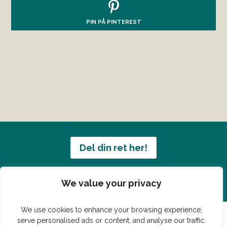
PIN PÅ PINTEREST
Del din ret her!
Har du en konge ret du vil dele?
We value your privacy
We use cookies to enhance your browsing experience,
serve personalised ads or content, and analyse our traffic.