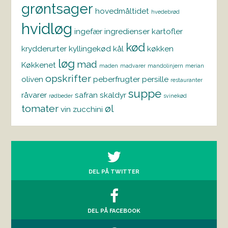
grøntsager
hovedmåltidet
hvedebrød
hvidløg
ingefær
ingredienser
kartofler
kød
krydderurter
kyllingekød
kål
køkken
løg
mad
Køkkenet
maden
madvarer
mandolinjern
merian
opskrifter
oliven
peberfrugter
persille
restauranter
suppe
råvarer
safran
skaldyr
rødbeder
svinekød
tomater
øl
vin
zucchini
DEL PÅ TWITTER
DEL PÅ FACEBOOK