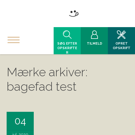
SØG EFTER
TILMELD
OPRET
OPSKRIFTE
OPSKRIFT
R
Mærke arkiver:
bagefad test
04
jul, 2020