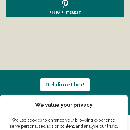
PIN PÅ PINTEREST
Del din ret her!
Har du en konge ret du vil dele?
We value your privacy
We use cookies to enhance your browsing experience,
serve personalised ads or content, and analyse our traffic.