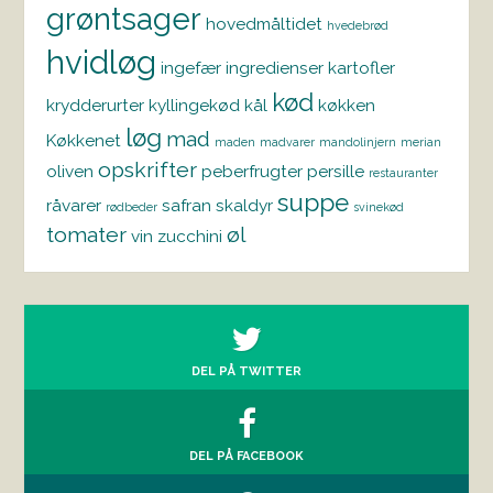
grøntsager
hovedmåltidet
hvedebrød
hvidløg
ingefær
ingredienser
kartofler
kød
krydderurter
kyllingekød
kål
køkken
løg
mad
Køkkenet
maden
madvarer
mandolinjern
merian
opskrifter
oliven
peberfrugter
persille
restauranter
suppe
råvarer
safran
skaldyr
rødbeder
svinekød
tomater
øl
vin
zucchini
DEL PÅ TWITTER
DEL PÅ FACEBOOK