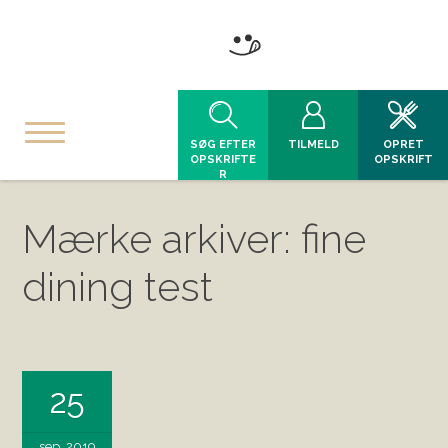
SØG EFTER
TILMELD
OPRET
OPSKRIFTE
OPSKRIFT
R
Mærke arkiver: fine
dining test
25
sep, 2019