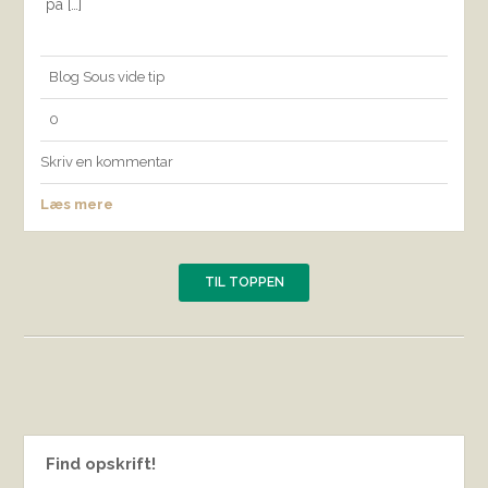
på […]
Blog
Sous vide
tip
0
Skriv en kommentar
Læs mere
TIL TOPPEN
Find opskrift!