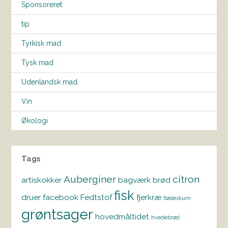
Sponsoreret
tip
Tyrkisk mad
Tysk mad
Udenlandsk mad
Vin
Økologi
Tags
Auberginer
citron
artiskokker
bagværk
brød
fisk
druer
facebook
Fedtstof
fjerkræ
flødeskum
grøntsager
hovedmåltidet
hvedebrød