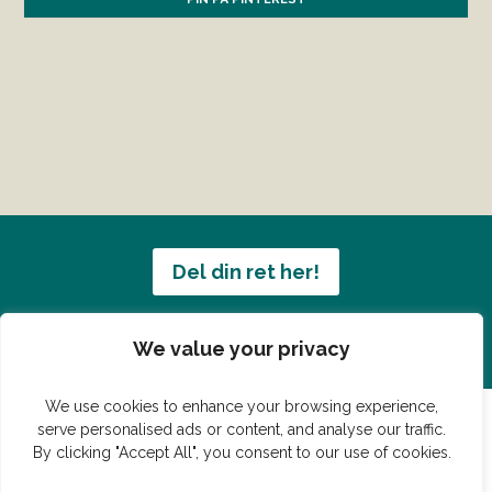
Del din ret her!
Har du en konge ret du vil dele?
We value your privacy
We use cookies to enhance your browsing experience,
serve personalised ads or content, and analyse our traffic.
By clicking "Accept All", you consent to our use of cookies.
© Vildmedmad.dk 2019. God og nem mad!