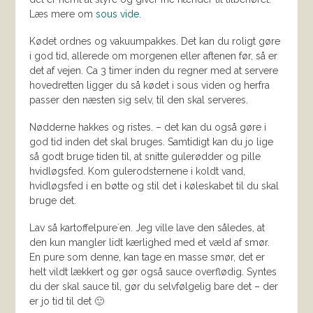
Læs mere om
sous vide.
Kødet ordnes og vakuumpakkes. Det kan du roligt gøre
i god tid, allerede om morgenen eller aftenen før, så er
det af vejen. Ca 3 timer inden du regner med at servere
hovedretten ligger du så kødet i sous viden og herfra
passer den næsten sig selv, til den skal serveres.
Nødderne hakkes og ristes. – det kan du også gøre i
god tid inden det skal bruges. Samtidigt kan du jo lige
så godt bruge tiden til, at snitte gulerødder og pille
hvidløgsfed. Kom gulerodsternene i koldt vand,
hvidløgsfed i en bøtte og stil det i køleskabet til du skal
bruge det.
Lav så kartoffelpure´en. Jeg ville lave den således, at
den kun mangler lidt kærlighed med et væld af smør.
En pure som denne, kan tage en masse smør, det er
helt vildt lækkert og gør også sauce overflødig. Syntes
du der skal sauce til, gør du selvfølgelig bare det – der
er jo tid til det 🙂