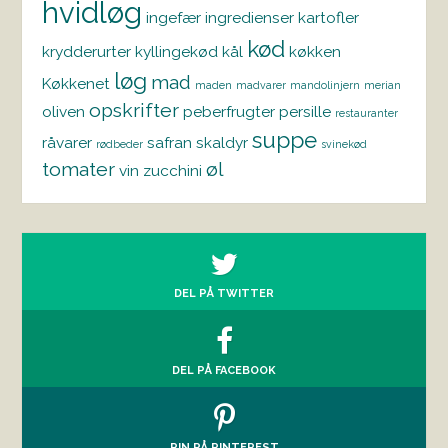
hvidløg
ingefær
ingredienser
kartofler
kød
krydderurter
kyllingekød
kål
køkken
løg
mad
Køkkenet
maden
madvarer
mandolinjern
merian
opskrifter
oliven
peberfrugter
persille
restauranter
suppe
råvarer
safran
skaldyr
rødbeder
svinekød
tomater
øl
vin
zucchini
DEL PÅ TWITTER
DEL PÅ FACEBOOK
PIN PÅ PINTEREST