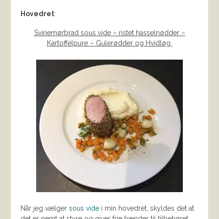
Hovedret
:
Svinemørbrad sous vide – ristet hasselnødder –
Kartoffelpure – Gulerødder og Hvidløg
Når jeg vælger
sous vide
i min hovedret, skyldes det at
det er nemt at styre og giver frie hænder til tilbehøret.