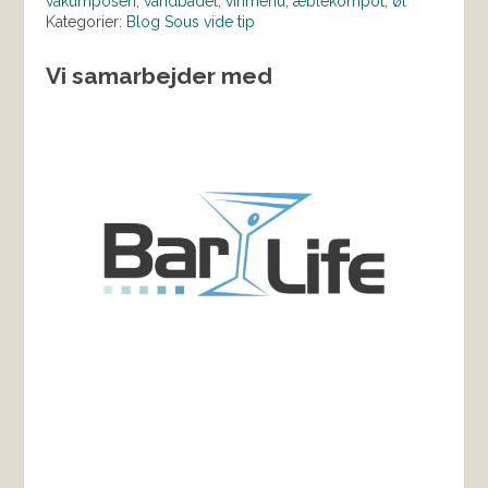
vakumposen
,
vandbadet
,
vinmenu
,
æblekompot
,
øl
Kategorier:
Blog
Sous vide
tip
Vi samarbejder med