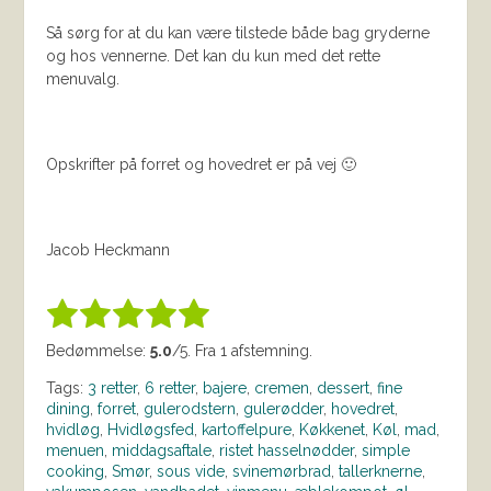
Så sørg for at du kan være tilstede både bag gryderne
og hos vennerne. Det kan du kun med det rette
menuvalg.
Opskrifter på forret og hovedret er på vej 🙂
Jacob Heckmann
Bedøm denne vare:
INDSEND BEDØMMELSE
1.00
Bedømmelse:
5.0
/5. Fra 1 afstemning.
Tags:
3 retter
,
6 retter
,
bajere
,
cremen
,
dessert
,
fine
dining
,
forret
,
gulerodstern
,
gulerødder
,
hovedret
,
hvidløg
,
Hvidløgsfed
,
kartoffelpure
,
Køkkenet
,
Køl
,
mad
,
menuen
,
middagsaftale
,
ristet hasselnødder
,
simple
cooking
,
Smør
,
sous vide
,
svinemørbrad
,
tallerknerne
,