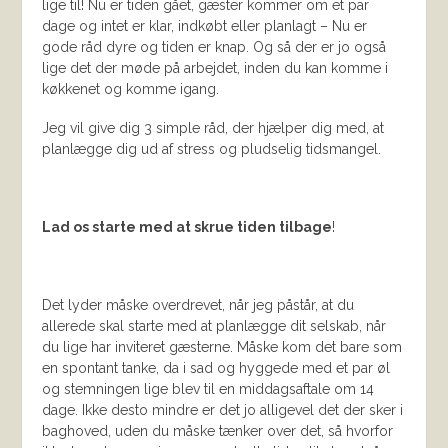
lige til! Nu er tiden gået, gæster kommer om et par
dage og intet er klar, indkøbt eller planlagt – Nu er
gode råd dyre og tiden er knap. Og så der er jo også
lige det der møde på arbejdet, inden du kan komme i
køkkenet og komme igang.
Jeg vil give dig 3 simple råd, der hjælper dig med, at
planlægge dig ud af stress og pludselig tidsmangel.
Lad os starte med at skrue tiden tilbage
!
Det lyder måske overdrevet, når jeg påstår, at du
allerede skal starte med at planlægge dit selskab, når
du lige har inviteret gæsterne. Måske kom det bare som
en spontant tanke, da i sad og hyggede med et par øl
og stemningen lige blev til en middagsaftale om 14
dage. Ikke desto mindre er det jo alligevel det der sker i
baghoved, uden du måske tænker over det, så hvorfor