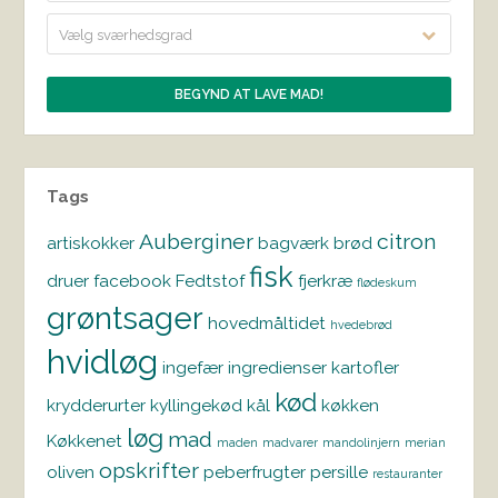
Vælg sværhedsgrad
Tags
Auberginer
citron
artiskokker
bagværk
brød
fisk
druer
facebook
Fedtstof
fjerkræ
flødeskum
grøntsager
hovedmåltidet
hvedebrød
hvidløg
ingefær
ingredienser
kartofler
kød
krydderurter
kyllingekød
kål
køkken
løg
mad
Køkkenet
maden
madvarer
mandolinjern
merian
opskrifter
oliven
peberfrugter
persille
restauranter