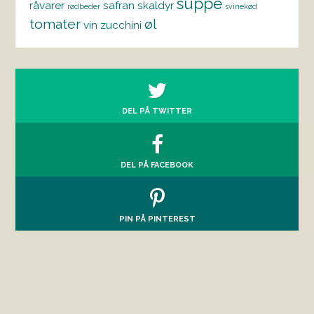
suppe
råvarer
safran
skaldyr
rødbeder
svinekød
tomater
øl
vin
zucchini
DEL PÅ TWITTER
DEL PÅ FACEBOOK
PIN PÅ PINTEREST