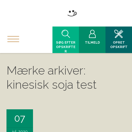
SØG EFTER
TILMELD
OPRET
OPSKRIFTE
OPSKRIFT
R
Mærke arkiver:
kinesisk soja test
07
jul, 2020