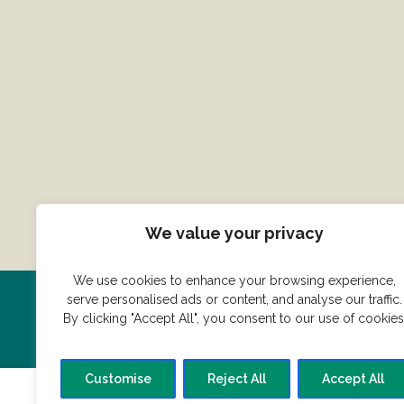
We value your privacy
We use cookies to enhance your browsing experience,
serve personalised ads or content, and analyse our traffic.
Har du en konge ret du vil dele
By clicking "Accept All", you consent to our use of cookies
Customise
Reject All
Accept All