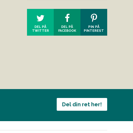
DEL PÅ
DEL PÅ
PIN PÅ
TWITTER
FACEBOOK
PINTEREST
Del din ret her!