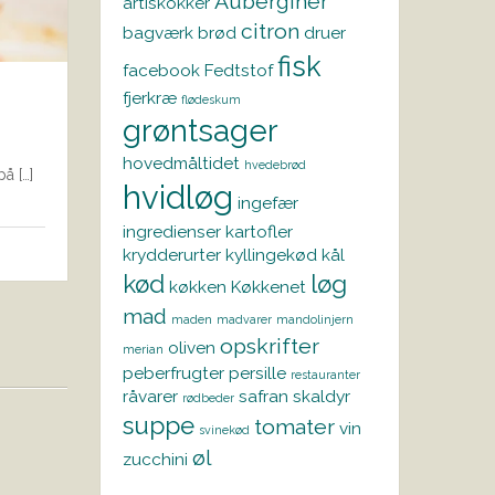
Auberginer
artiskokker
citron
bagværk
brød
druer
fisk
facebook
Fedtstof
fjerkræ
flødeskum
grøntsager
hovedmåltidet
hvedebrød
å […]
hvidløg
ingefær
ingredienser
kartofler
krydderurter
kyllingekød
kål
kød
løg
køkken
Køkkenet
mad
maden
madvarer
mandolinjern
opskrifter
oliven
merian
peberfrugter
persille
restauranter
råvarer
safran
skaldyr
rødbeder
suppe
tomater
vin
svinekød
øl
zucchini