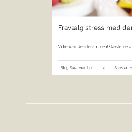
Fravælg stress med den
Vi kender de allesammen! Gæsterne blev 
Blog
Sous vide
tip
0
Skriv en