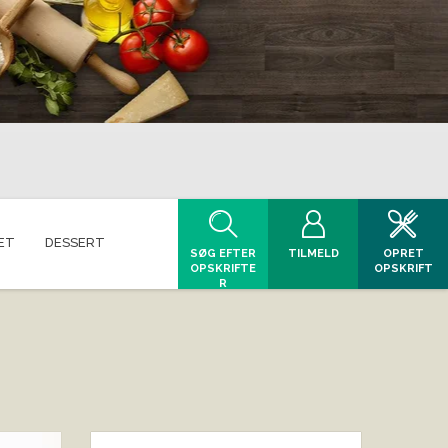
ET
DESSERT
SØG EFTER
TILMELD
OPRET
OPSKRIFTE
OPSKRIFT
R