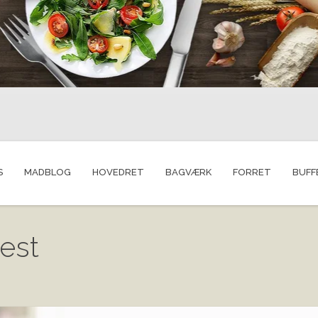
S
MADBLOG
HOVEDRET
BAGVÆRK
FORRET
BUFF
test