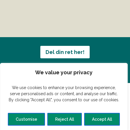
Del din ret her!
Har du en konge ret du vil dele?
We value your privacy
We use cookies to enhance your browsing experience,
serve personalised ads or content, and analyse our traffic.
By clicking "Accept All", you consent to our use of cookies.
© Vildmedmad.dk 2019. God og nem mad!
Forside
Gastroshop
Madjokes
Mad tips
Madblog
Customise
Reject All
Accept All
Hovedret
Bagværk
Forret
Buffet
Dessert