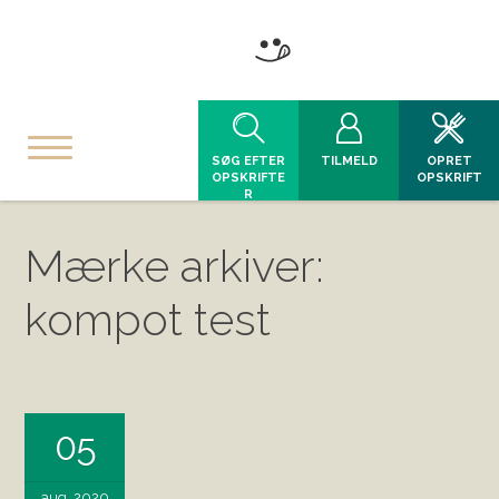
SØG EFTER
TILMELD
OPRET
OPSKRIFTE
OPSKRIFT
R
Mærke arkiver:
kompot test
05
aug, 2020