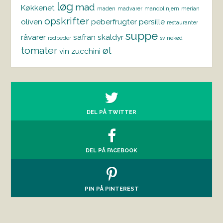
løg
mad
Køkkenet
maden
madvarer
mandolinjern
merian
opskrifter
oliven
peberfrugter
persille
restauranter
suppe
råvarer
safran
skaldyr
rødbeder
svinekød
tomater
øl
vin
zucchini
DEL PÅ TWITTER
DEL PÅ FACEBOOK
PIN PÅ PINTEREST