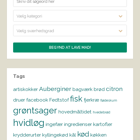
Vælg kategori
Vælg sværhedsgrad
Tags
Auberginer
citron
artiskokker
bagværk
brød
fisk
druer
facebook
Fedtstof
fjerkræ
flødeskum
grøntsager
hovedmåltidet
hvedebrød
hvidløg
ingefær
ingredienser
kartofler
kød
krydderurter
kyllingekød
kål
køkken