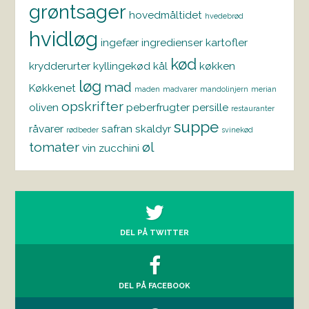
grøntsager
hovedmåltidet
hvedebrød
hvidløg
ingefær
ingredienser
kartofler
kød
krydderurter
kyllingekød
kål
køkken
løg
mad
Køkkenet
maden
madvarer
mandolinjern
merian
opskrifter
oliven
peberfrugter
persille
restauranter
suppe
råvarer
safran
skaldyr
rødbeder
svinekød
tomater
øl
vin
zucchini
DEL PÅ TWITTER
DEL PÅ FACEBOOK