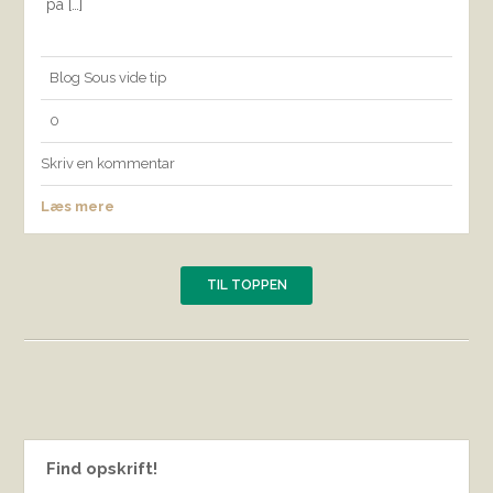
på […]
Blog
Sous vide
tip
0
Skriv en kommentar
Læs mere
TIL TOPPEN
Find opskrift!