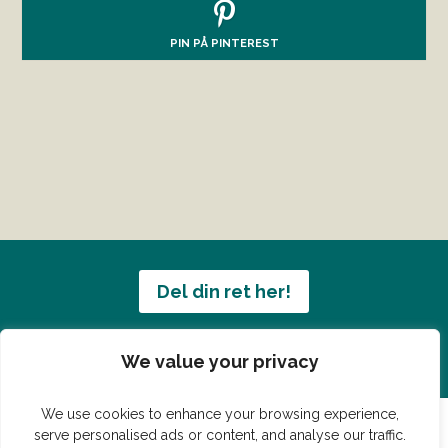
PIN PÅ PINTEREST
Del din ret her!
Har du en konge ret du vil dele?
We value your privacy
We use cookies to enhance your browsing experience,
serve personalised ads or content, and analyse our traffic.