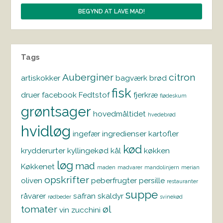
Tags
Auberginer
citron
artiskokker
bagværk
brød
fisk
druer
facebook
Fedtstof
fjerkræ
flødeskum
grøntsager
hovedmåltidet
hvedebrød
hvidløg
ingefær
ingredienser
kartofler
kød
krydderurter
kyllingekød
kål
køkken
løg
mad
Køkkenet
maden
madvarer
mandolinjern
merian
opskrifter
oliven
peberfrugter
persille
restauranter
suppe
råvarer
safran
skaldyr
rødbeder
svinekød
tomater
øl
vin
zucchini